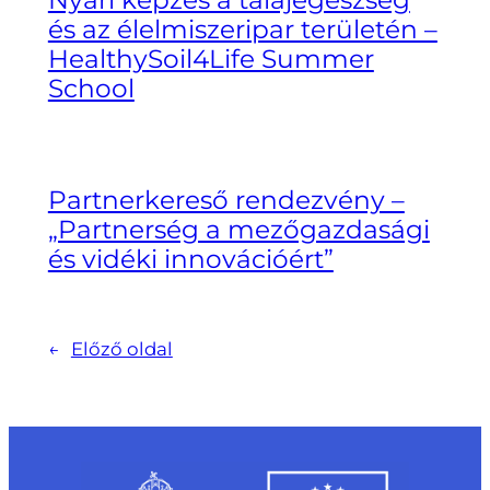
Nyári képzés a talajegészség
és az élelmiszeripar területén –
HealthySoil4Life Summer
School
Partnerkereső rendezvény –
„Partnerség a mezőgazdasági
és vidéki innovációért”
←
Előző oldal