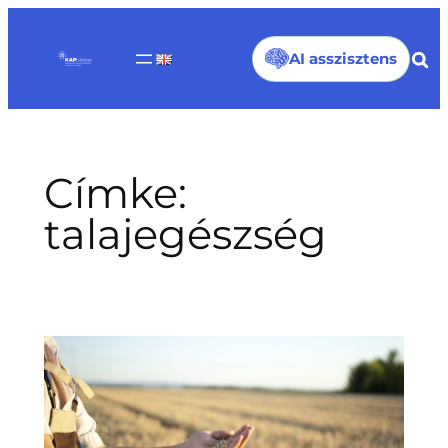
Ugrás
a
AI asszisztens
tartalomhoz
Címke:
talajegészség