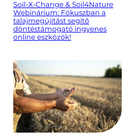
Soil-X-Change & Soil4Nature
Webinárium: Fókuszban a
talajmegújítást segítő
döntéstámogató ingyenes
online eszközök!