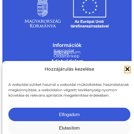
Információk
Kapcsolat
Impresszum
Rólunk
Oldaltérkép
Adatvédelem
Jogi nyilatkozat
Hozzájárulás kezelése
Adatvédelmi nyilatkozat
Akadálymentesítési nyilatkozat
Cookie tájékoztató
Kapcsolat
A weboldal sütiket használ a weboldal működtetése, használatának
megkönnyítése, a weboldalon végzett tevékenység nyomon
ite@a
követése és releváns ajánlatok megjelenítése érdekében.
ki.gov.
hu
+36 1 217 1011
Elfogadom
Elutasítom