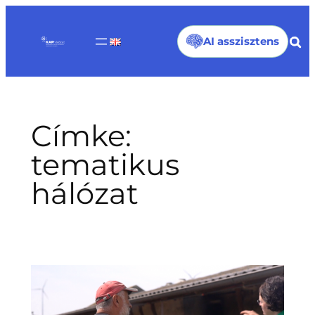
Ugrás
a
AI asszisztens
tartalomhoz
Címke:
tematikus
hálózat