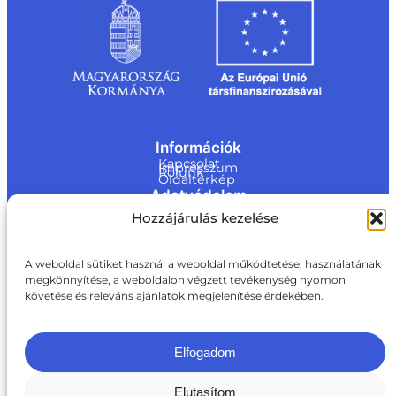
Információk
Kapcsolat
Impresszum
Rólunk
Oldaltérkép
Adatvédelem
Jogi nyilatkozat
Hozzájárulás kezelése
Adatvédelmi nyilatkozat
Akadálymentesítési nyilatkozat
Cookie tájékoztató
Kapcsolat
A weboldal sütiket használ a weboldal működtetése, használatának
megkönnyítése, a weboldalon végzett tevékenység nyomon
ite@a
követése és releváns ajánlatok megjelenítése érdekében.
ki.gov.
hu
+36 1 217 1011
Elfogadom
Elutasítom