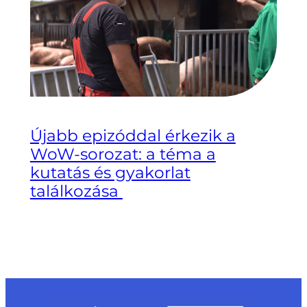
Újabb epizóddal érkezik a
WoW-sorozat: a téma a
kutatás és gyakorlat
találkozása