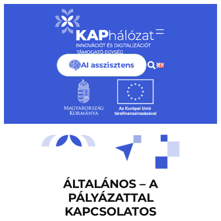
Ugrás
a
tartalomhoz
AI asszisztens
ÁLTALÁNOS – A
PÁLYÁZATTAL
KAPCSOLATOS