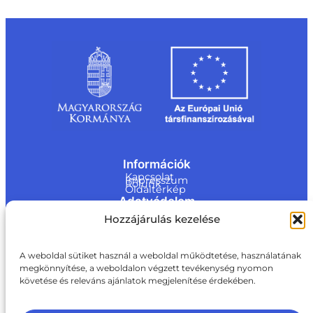
Információk
Kapcsolat
Impresszum
Rólunk
Oldaltérkép
Adatvédelem
Jogi nyilatkozat
Hozzájárulás kezelése
Adatvédelmi nyilatkozat
Akadálymentesítési nyilatkozat
Cookie tájékoztató
Kapcsolat
A weboldal sütiket használ a weboldal működtetése, használatának
megkönnyítése, a weboldalon végzett tevékenység nyomon
ite@a
követése és releváns ajánlatok megjelenítése érdekében.
ki.gov.
hu