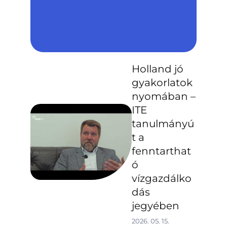
Holland jó
gyakorlatok
nyomában –
ITE
tanulmányú
t a
fenntarthat
ó
vízgazdálko
dás
jegyében
2026. 05. 15.