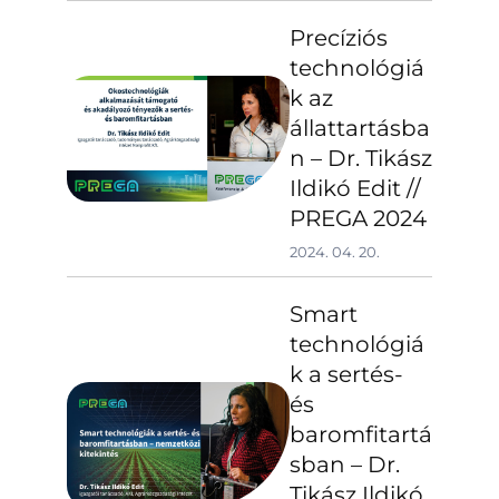
Precíziós
technológiá
k az
állattartásba
n – Dr. Tikász
Ildikó Edit //
PREGA 2024
2024. 04. 20.
Smart
technológiá
k a sertés-
és
baromfitartá
sban – Dr.
Tikász Ildikó