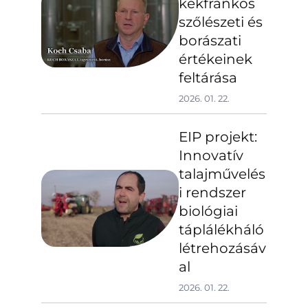
kékfrankos
szőlészeti és
borászati
értékeinek
feltárása
2026. 01. 22.
EIP projekt:
Innovatív
talajművelés
i rendszer
biológiai
táplálékháló
létrehozásáv
al
2026. 01. 22.