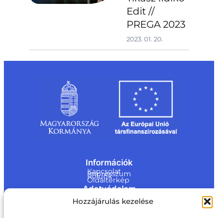
Edit //
PREGA 2023
2023. 01. 20.
Információk
Kapcsolat
Impresszum
Rólunk
Oldaltérkép
Adatvédelem
Jogi nyilatkozat
Hozzájárulás kezelése
Adatvédelmi nyilatkozat
Akadálymentesítési nyilatkozat
Cookie tájékoztató