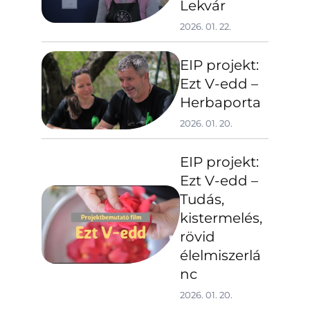
Lekvár
2026. 01. 22.
EIP projekt:
Ezt V-edd –
Herbaporta
2026. 01. 20.
EIP projekt:
Ezt V-edd –
Tudás,
kistermelés,
rövid
élelmiszerlá
nc
2026. 01. 20.