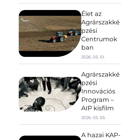
Élet az
Agrárszakké
pzési
Centrumok
ban
2026. 05. 10.
Agrárszakké
pzési
Innovációs
Program –
AIP kisfilm
2026. 05. 05.
A hazai KAP-