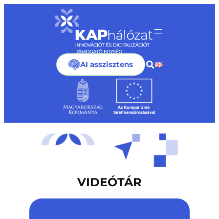
Ugrás
a
tartalomhoz
AI asszisztens
VIDEÓTÁR