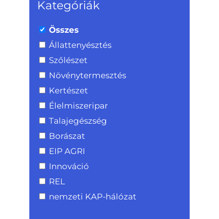
Kategóriák
Összes
Állattenyésztés
Szőlészet
Növénytermesztés
Kertészet
Élelmiszeripar
Talajegészség
Borászat
EIP AGRI
Innováció
REL
nemzeti KAP-hálózat