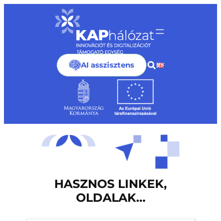
Ugrás
a
tartalomhoz
AI asszisztens
HASZNOS LINKEK,
OLDALAK…