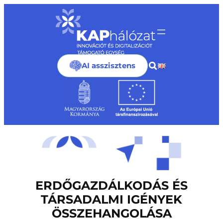
Ugrás
a
tartalomhoz
AI asszisztens
ERDŐGAZDÁLKODÁS ÉS
TÁRSADALMI IGÉNYEK
ÖSSZEHANGOLÁSA