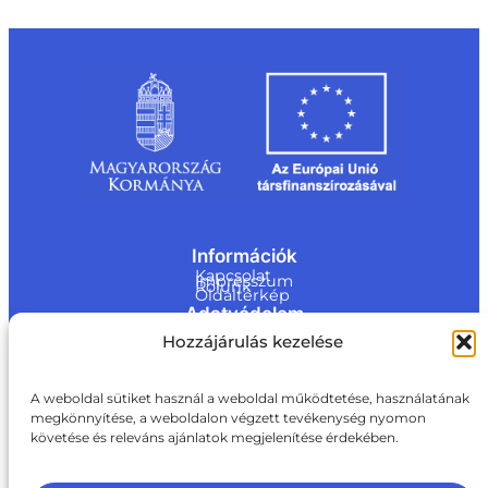
Információk
Kapcsolat
Impresszum
Rólunk
Oldaltérkép
Adatvédelem
Jogi nyilatkozat
Hozzájárulás kezelése
Adatvédelmi nyilatkozat
Akadálymentesítési nyilatkozat
Cookie tájékoztató
Kapcsolat
A weboldal sütiket használ a weboldal működtetése, használatának
megkönnyítése, a weboldalon végzett tevékenység nyomon
ite@a
követése és releváns ajánlatok megjelenítése érdekében.
ki.gov.
hu