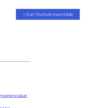
+ iCal / Outlook exportálás
ompetenciákat