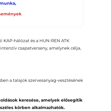
munka,
események
zeti KAP-hálózat és a HUN-REN ATK
ntenzív csapatverseny, amelynek célja,
sben a talajok szervesanyag-vesztésének
oldások keresése, amelyek elősegítik
 széles körben alkalmazhatók.