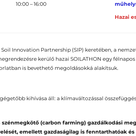
10:00 – 16:00
műhely
Hazai 
A Soil Innovation Partnership (SIP) keretében, a nem
megrendezésre kerülő hazai SOILATHON egy félnapos i
rlatban is bevethető megoldásokká alakítsuk.
égetőbb kihívása áll: a klímaváltozással összefüggé
s szénmegkötő (carbon farming) gazdálkodási meg
elését, emellett gazdaságilag is fenntarthatóak és