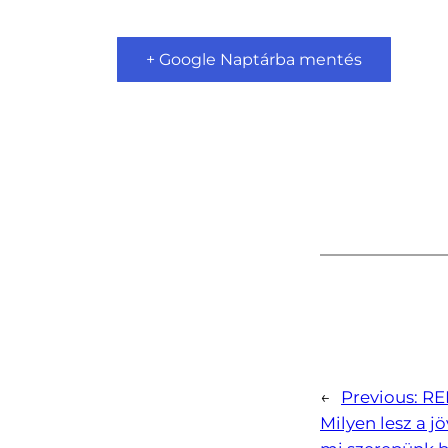
+ Google Naptárba mentés
←
Previous:
RE
Milyen lesz a j