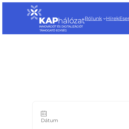
Ugrás
a
Rólunk
Hírek
Ese
tartalomhoz
Dátum