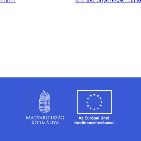
benne?
kezdeményezések talál