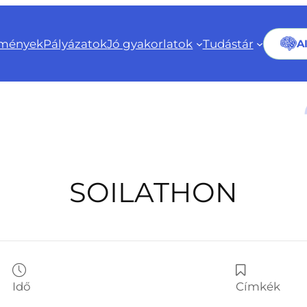
mények
Pályázatok
Jó gyakorlatok
Tudástár
A
SOILATHON
Idő
Címkék