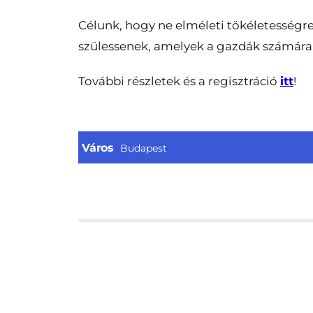
Célunk, hogy ne elméleti tökéletességr
szülessenek, amelyek a gazdák számára 
További részletek és a regisztráció
itt
!
Város
Budapest