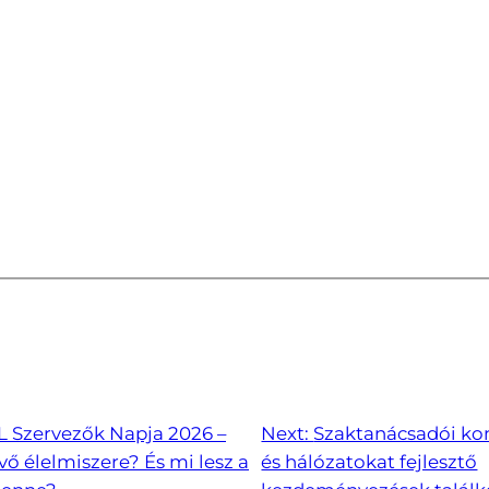
L Szervezők Napja 2026 –
Next:
Szaktanácsadói k
övő élelmiszere? És mi lesz a
és hálózatokat fejlesztő