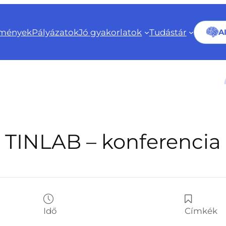
mények
Pályázatok
Jó gyakorlatok
Tudástár
A
TINLAB – konferencia
Idő
Címkék