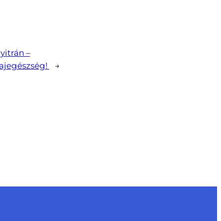
yitrán –
ajegészség!
→