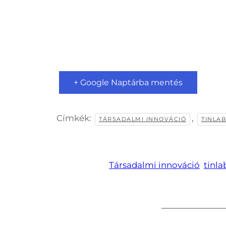
+ Google Naptárba mentés
Címkék:
,
TÁRSADALMI INNOVÁCIÓ
TINLAB
Társadalmi innováció
tinla