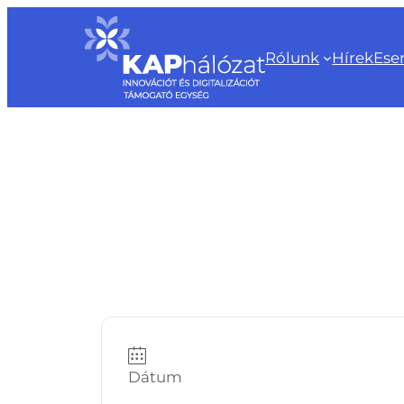
Ugrás
a
Rólunk
Hírek
Ese
tartalomhoz
Dátum