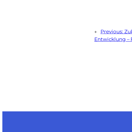
←
Previous:
Zu
Entwicklung – F