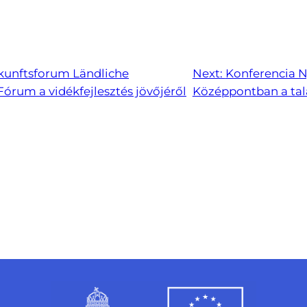
kunftsforum Ländliche
Next:
Konferencia N
órum a vidékfejlesztés jövőjéről
Középpontban a tal