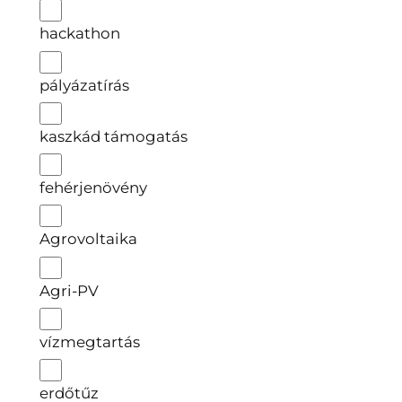
hackathon
pályázatírás
kaszkád támogatás
fehérjenövény
Agrovoltaika
Agri-PV
vízmegtartás
erdőtűz