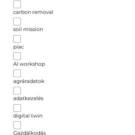
carbon removal
soil mission
piac
AI workshop
agráradatok
adatkezelés
digital twin
Gazdálkodás