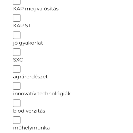
KAP megvalósítás
KAP ST
jó gyakorlat
SXC
agrárerdészet
innovatív technológiák
biodiverzitás
műhelymunka