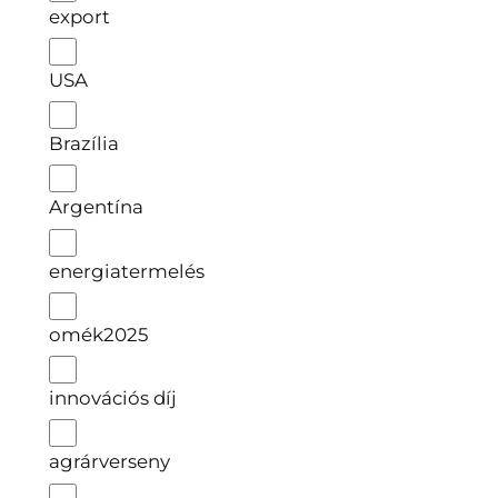
export
USA
Brazília
Argentína
energiatermelés
omék2025
innovációs díj
agrárverseny