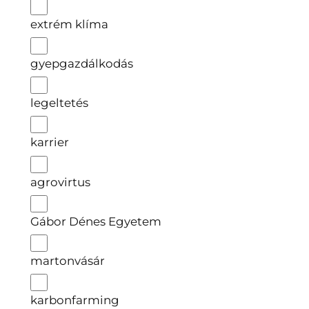
extrém klíma
gyepgazdálkodás
legeltetés
karrier
agrovirtus
Gábor Dénes Egyetem
martonvásár
karbonfarming