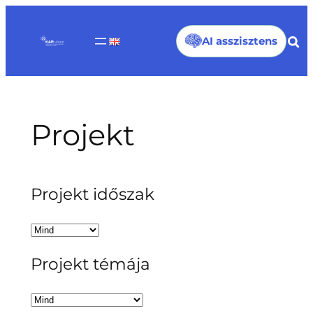
Ugrás
a
AI asszisztens
tartalomhoz
Projekt
Projekt időszak
Projekt témája