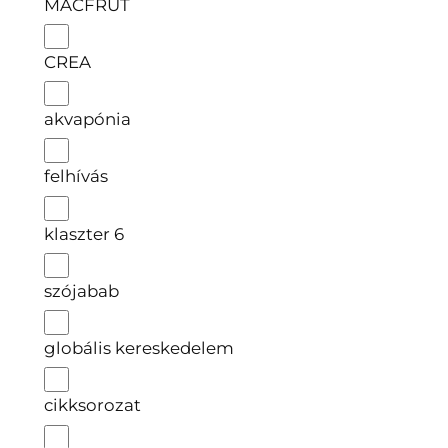
MACFRUT
CREA
akvapónia
felhívás
klaszter 6
szójabab
globális kereskedelem
cikksorozat