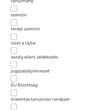
tanulmány
szenzor
terepi szenzor
vízet a tájba
aszály elleni védekezés
jogszabálytervezet
EU Bizottság
önkéntes tanúsítási rendszer