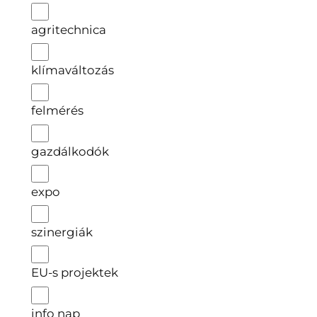
agritechnica
klímaváltozás
felmérés
gazdálkodók
expo
szinergiák
EU-s projektek
info nap