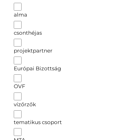
alma
csonthéjas
projektpartner
Európai Bizottság
OVF
vízőrzők
tematikus csoport