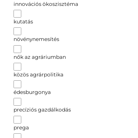
innovációs ökoszisztéma
kutatás
növénynemesítés
nők az agráriumban
közös agrárpolitika
édesburgonya
precíziós gazdálkodás
prega