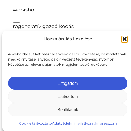
workshop
regeneratív gazdálkodás
Hozzájárulás kezelése
komposzttea
A weboldal sütiket használ a weboldal működtetése, használatának
fenntartható talaművelés
megkönnyítése, a weboldalon végzett tevékenység nyomon
követése és releváns ajánlatok megjelenítése érdekében.
talajmegújítás
Elfogadom
AdvisoryNetPEST
Elutasítom
Beállítások
Horizont Európa
Cookie tájékoztató
Adatvédelmi nyilatkozat
Impresszum
peszticidek