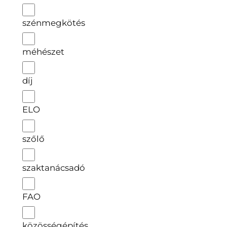
szénmegkötés
méhészet
díj
ELO
szőlő
szaktanácsadó
FAO
közösségépítés