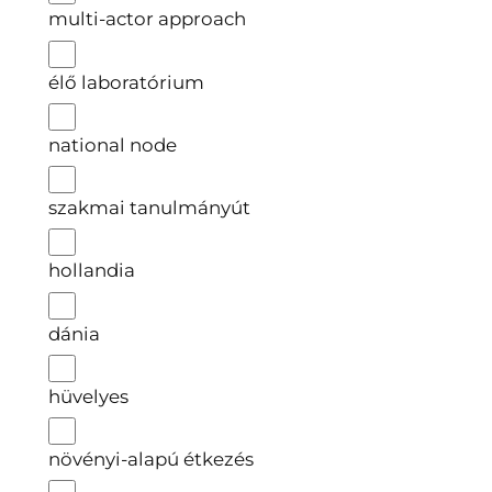
multi-actor approach
élő laboratórium
national node
szakmai tanulmányút
hollandia
dánia
hüvelyes
növényi-alapú étkezés