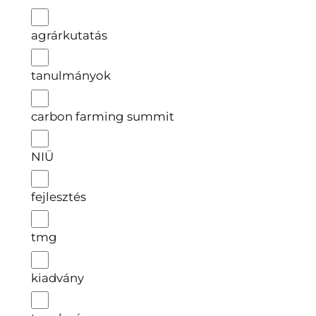
agrárkutatás
tanulmányok
carbon farming summit
NIÜ
fejlesztés
tmg
kiadvány