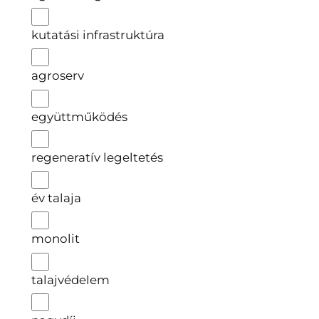
kutatási infrastruktúra
agroserv
együttműködés
regeneratív legeltetés
év talaja
monolit
talajvédelem