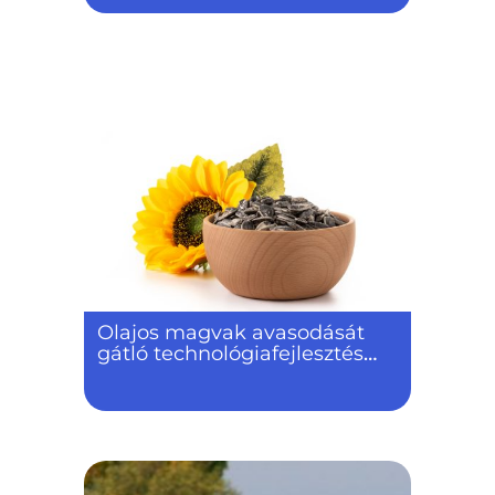
Olajos magvak avasodását
gátló technológiafejlesztés
sav-peroxid stabilizálással