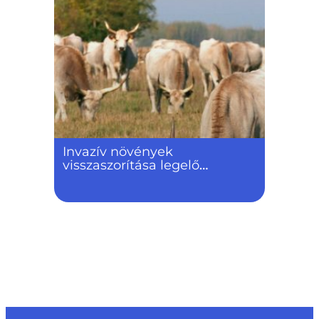
Invazív növények
visszaszorítása legelő
állatokkal, különös tekintettel
a vizes területekre