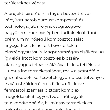
területekhez képest.
A projekt keretében a tagok bevezették az
irányított aerob humuszkomposztálás
technológiáját, melynek segítségével
nagyüzemi mennyiségben tudtak előállítani
prémium minőségű komposztot saját
anyagaikból. Emellett bevezették a
bioszéngyártást is, Magyarországon elsőként. Az
így előállított komposzt- és bioszén-
alapanyagok felhasználásával fejlesztették ki a
Humusline termékcsaládot, mely a szántóföldi
gazdálkodók, kertészetek, gyümölcsültetvények
és városi zöldterületek fejlesztői illetve
fenntartói számára biztosít komplex
megoldásokat, egyesítve a műtrágyák,
talajkondícionálók, huminsav termékek és
mikrobiológiai oltóanyagok előnyeit.