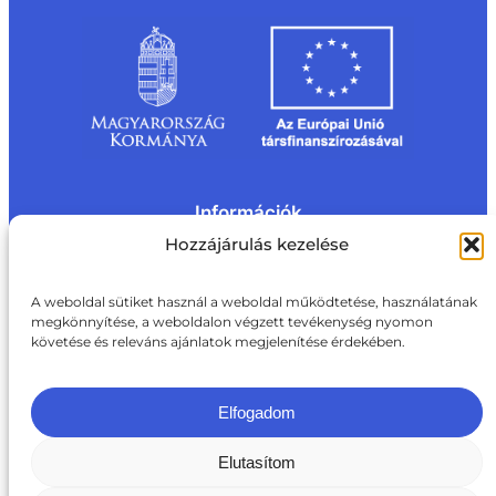
Információk
Kapcsolat
Impresszum
Rólunk
Hozzájárulás kezelése
Oldaltérkép
Adatvédelem
Jogi nyilatkozat
Adatvédelmi nyilatkozat
A weboldal sütiket használ a weboldal működtetése, használatának
Akadálymentesítési nyilatkozat
megkönnyítése, a weboldalon végzett tevékenység nyomon
Cookie tájékoztató
követése és releváns ajánlatok megjelenítése érdekében.
Kapcsolat
ite@aki.gov.hu
+36 1 217 1011
Elfogadom
Elutasítom