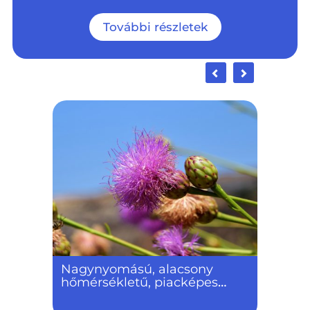
További részletek
Nagynyomású, alacsony
hőmérsékletű, piacképes
szuperkritikus folyamatos
extraktor fejlesztése