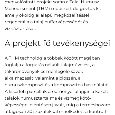
megvalósított projekt során a Talaj Humusz
Menedzsment (THM) módszert dolgozták ki,
amely ökológiai alapú megközelítéssel
regenerálja a talaj pufferképességét és
vízháztartását.
A projekt fő tevékenységei
A THM technológia többek között magában
foglalja a forgatás nélküli talajművelést, a
takarónövények és méhlegelő sávok
alkalmazását, valamint a bioszén, a
humuszkomposzt és a komposzttea használatát.
A kísérleti parcellák eredményei alapján a kezelt
talajok humusztartalma és vízmegkötő-
képessége jelentősen javult, míg a terméshozam
átlagosan 30 százalékkal emelkedett a kontroll-