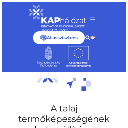
Ugrás
a
tartalomhoz
AI asszisztens
A talaj
termőképességének