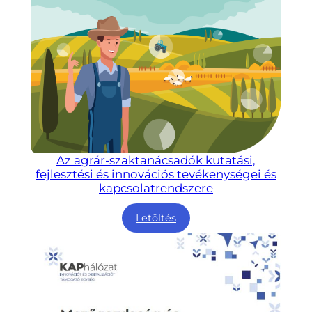
Az agrár-szaktanácsadók kutatási,
fejlesztési és innovációs tevékenységei és
kapcsolatrendszere
Letöltés