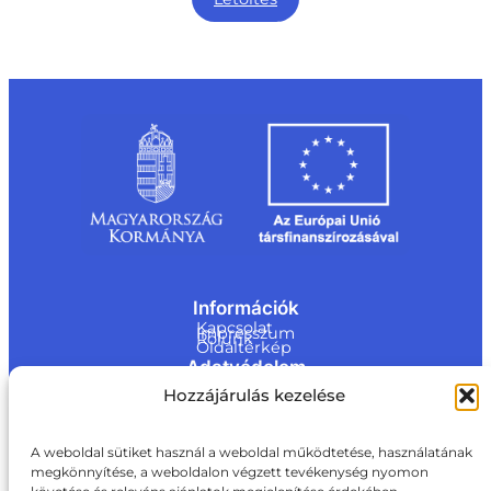
Információk
Kapcsolat
Impresszum
Rólunk
Oldaltérkép
Adatvédelem
Jogi nyilatkozat
Hozzájárulás kezelése
Adatvédelmi nyilatkozat
Akadálymentesítési nyilatkozat
Cookie tájékoztató
Kapcsolat
A weboldal sütiket használ a weboldal működtetése, használatának
megkönnyítése, a weboldalon végzett tevékenység nyomon
ite@a