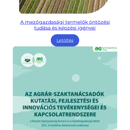
A mezőgazdasági termelők öntözési
tudása és képzési igényei
Letöltés