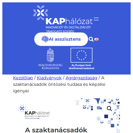
Ugrás
a
tartalomhoz
AI asszisztens
Kezdőlap
/
Kiadványok
/
Agrárgazdaság
/ A
szaktanácsadók öntözési tudása és képzési
igényei