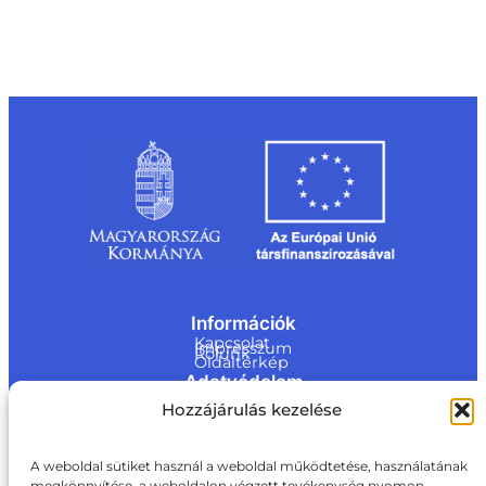
Információk
Kapcsolat
Impresszum
Rólunk
Oldaltérkép
Adatvédelem
Jogi nyilatkozat
Hozzájárulás kezelése
Adatvédelmi nyilatkozat
Akadálymentesítési nyilatkozat
Cookie tájékoztató
Kapcsolat
A weboldal sütiket használ a weboldal működtetése, használatának
megkönnyítése, a weboldalon végzett tevékenység nyomon