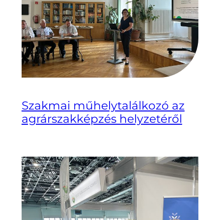
Szakmai műhelytalálkozó az
agrárszakképzés helyzetéről