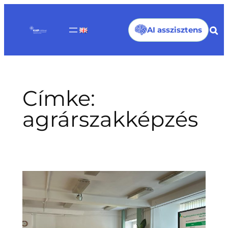
Ugrás
a
AI asszisztens
tartalomhoz
Címke:
agrárszakképzés