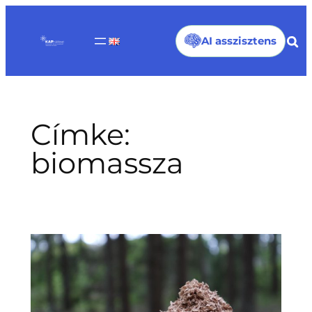
Ugrás
a
AI asszisztens
tartalomhoz
Címke:
biomassza