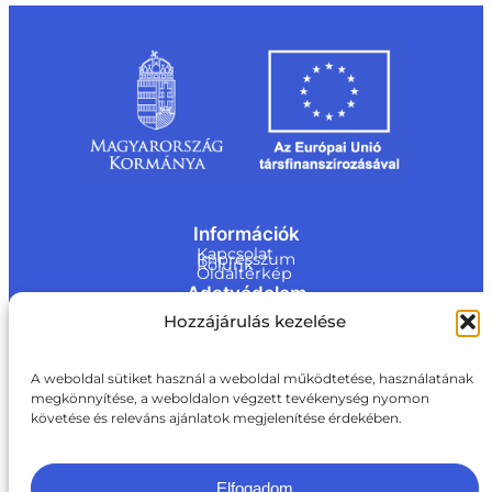
Információk
Kapcsolat
Impresszum
Rólunk
Oldaltérkép
Adatvédelem
Jogi nyilatkozat
Hozzájárulás kezelése
Adatvédelmi nyilatkozat
Akadálymentesítési nyilatkozat
Cookie tájékoztató
Kapcsolat
A weboldal sütiket használ a weboldal működtetése, használatának
megkönnyítése, a weboldalon végzett tevékenység nyomon
ite@a
követése és releváns ajánlatok megjelenítése érdekében.
ki.gov.
hu
+36 1 217 1011
Elfogadom