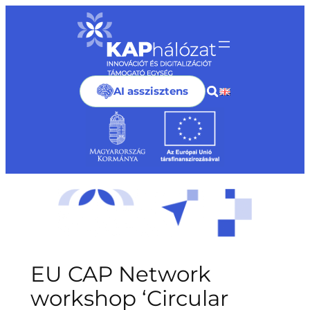
Ugrás
a
tartalomhoz
AI asszisztens
EU CAP Network
workshop ‘Circular