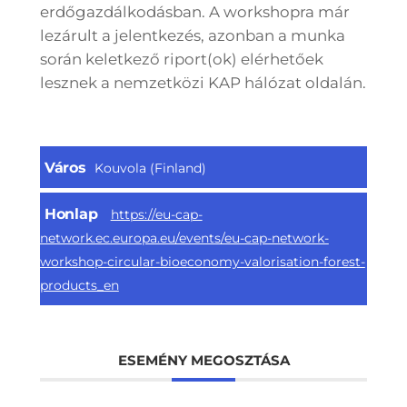
erdőgazdálkodásban. A workshopra már
lezárult a jelentkezés, azonban a munka
során keletkező riport(ok) elérhetőek
lesznek a nemzetközi KAP hálózat oldalán.
Város
Kouvola (Finland)
Honlap
https://eu-cap-
network.ec.europa.eu/events/eu-cap-network-
workshop-circular-bioeconomy-valorisation-forest-
products_en
ESEMÉNY MEGOSZTÁSA