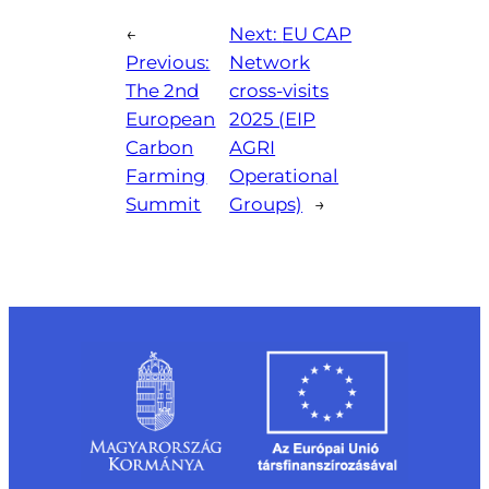
←
Next:
EU CAP
Previous:
Network
The 2nd
cross-visits
European
2025 (EIP
Carbon
AGRI
Farming
Operational
Summit
Groups)
→