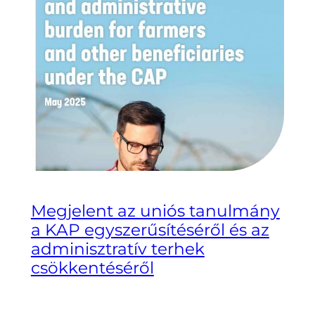
Megjelent az uniós tanulmány
a KAP egyszerűsítéséről és az
adminisztratív terhek
csökkentéséről