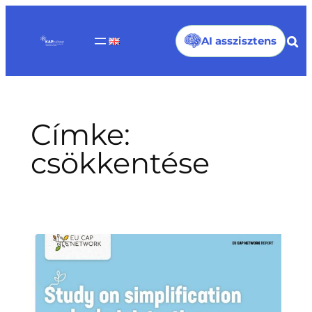
Ugrás
a
AI asszisztens
tartalomhoz
Címke:
csökkentése