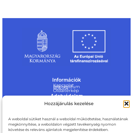
Információk
Kapcsolat
Impresszum
Rólunk
Oldaltérkép
Adatvédelem
Jogi nyilatkozat
Hozzájárulás kezelése
Adatvédelmi nyilatkozat
Akadálymentesítési nyilatkozat
Cookie tájékoztató
Kapcsolat
A weboldal sütiket használ a weboldal működtetése, használatának
megkönnyítése, a weboldalon végzett tevékenység nyomon
ite@a
követése és releváns ajánlatok megjelenítése érdekében.
ki.gov.