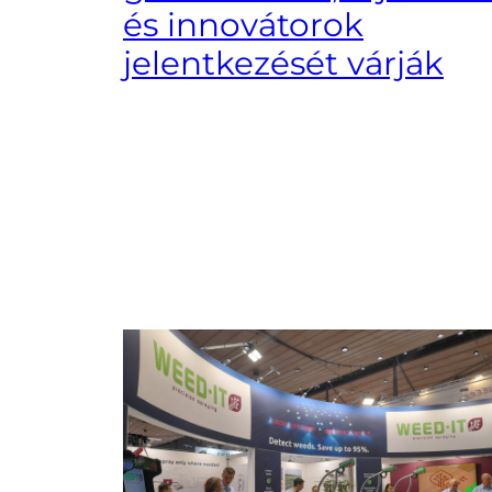
és innovátorok
jelentkezését várják