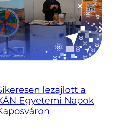
Sikeresen lezajlott a
KÁN Egyetemi Napok
Kaposváron