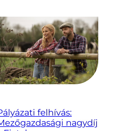
Pályázati felhívás:
Mezőgazdasági nagydíj