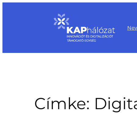
Ugrás
a
tartalomhoz
Ne
Címke:
Digit