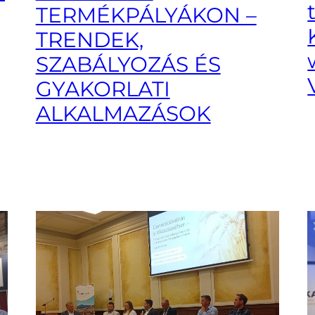
TERMÉKPÁLYÁKON –
TRENDEK,
SZABÁLYOZÁS ÉS
GYAKORLATI
ALKALMAZÁSOK