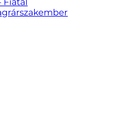
– Fiatal
agrárszakember