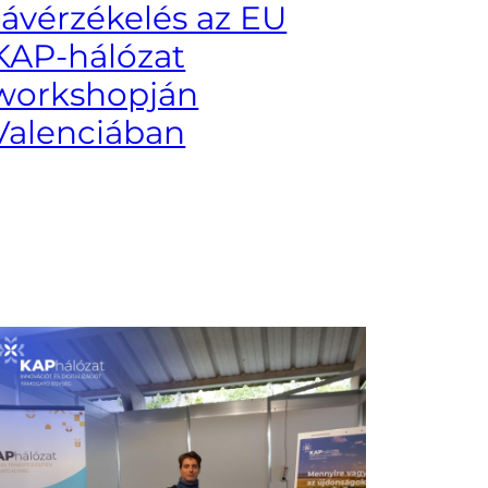
távérzékelés az EU
KAP-hálózat
workshopján
Valenciában