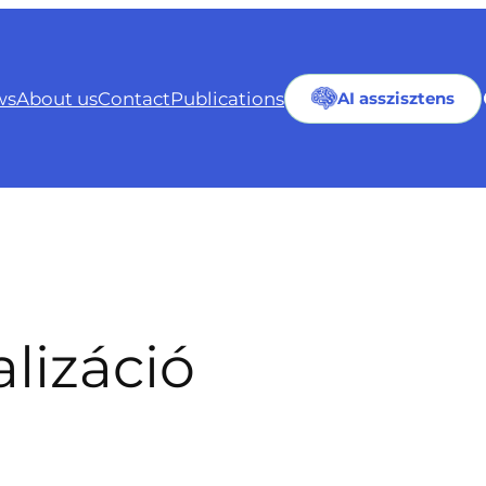
ws
About us
Contact
Publications
AI asszisztens
alizáció