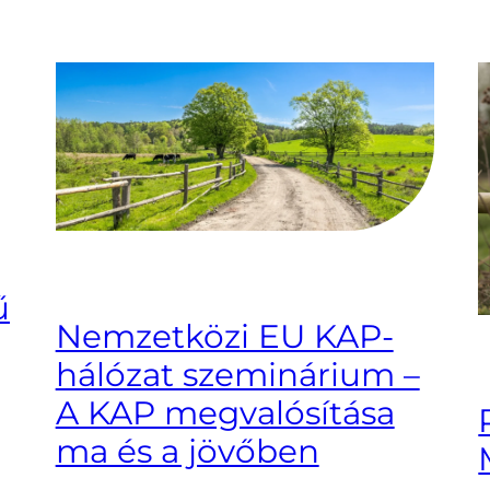
ű
Nemzetközi EU KAP-
hálózat szeminárium –
A KAP megvalósítása
ma és a jövőben