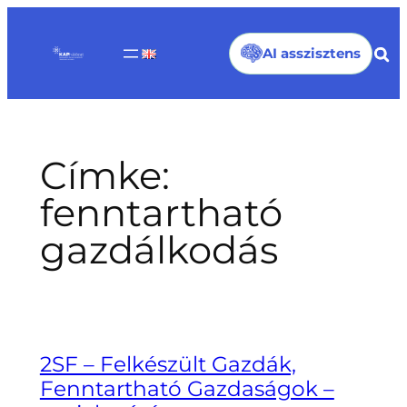
Ugrás
a
AI asszisztens
tartalomhoz
Címke:
fenntartható
gazdálkodás
2SF – Felkészült Gazdák,
Fenntartható Gazdaságok –