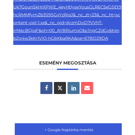
Uk7GounSkHrXPWE_4eyHtIyaxYousGLR6C5eGSEt9
hcRMMfymZb3S9SGxYzRiqJ&_nc_zt=23&_nc_ht=sc
ontent-vie1-1.xx&_nc_gid=ArzmDoD7VVhT-
irMecBQiqF&oh=00_AYBRiumxObc1ngCZdGvbt4n
bZg4w3kKrIVXJ-hG6KbaRKA&oe=67BD29DA
ESEMÉNY MEGOSZTÁSA
+ Google Naptárba mentés