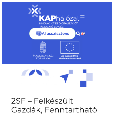
Ugrás
a
tartalomhoz
AI asszisztens
2SF – Felkészült
Gazdák, Fenntartható