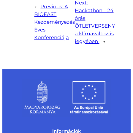
Next:
←
Previous:
A
Hackathon – 24
BIOEAST
órás
Kezdeményezés
ÖTLETVERSENY
Éves
a klímaváltozás
Konferenciája
jegyében
→
Információk