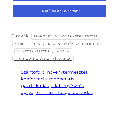
+ iCal / Outlook exportálás
Címkék:
,
SZÁNTÓFÖLDI NÖVÉNYTERMESZTÉS
,
KONFERENCIA
REGENERATÍV GAZDÁLKODÁS
,
,
,
ÁLLATTENYÉSZTÉS
AGRYA
FENNTARTHATÓ GAZDÁLKODÁS
Szántóföldi növénytermesztés
konferencia
regeneratív
gazdálkodás
állattenyésztés
agrya
fenntartható gazdálkodás