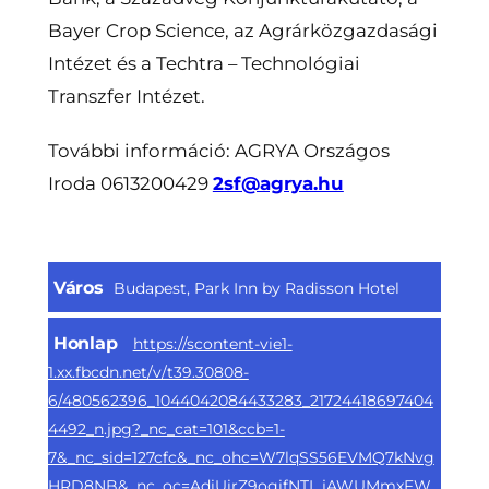
Bayer Crop Science, az Agrárközgazdasági
Intézet és a Techtra – Technológiai
Transzfer Intézet.
További információ: AGRYA Országos
Iroda 0613200429
2sf@agrya.hu
Város
Budapest, Park Inn by Radisson Hotel
Honlap
https://scontent-vie1-
1.xx.fbcdn.net/v/t39.30808-
6/480562396_1044042084433283_21724418697404
4492_n.jpg?_nc_cat=101&ccb=1-
7&_nc_sid=127cfc&_nc_ohc=W7lqSS56EVMQ7kNvg
HRD8NB&_nc_oc=AdiUirZ9ogifNTI_jAWUMmxFW