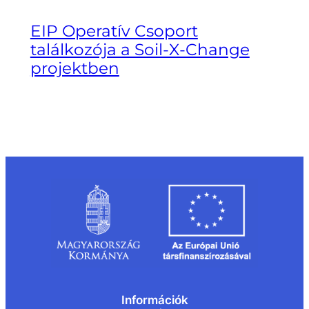
EIP Operatív Csoport
találkozója a Soil-X-Change
projektben
Információk