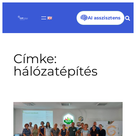
Ugrás
a
AI asszisztens
tartalomhoz
Címke:
hálózatépítés