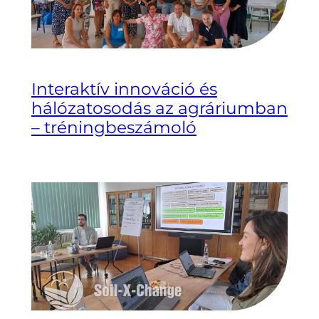
Interaktív innováció és
hálózatosodás az agráriumban
– tréningbeszámoló