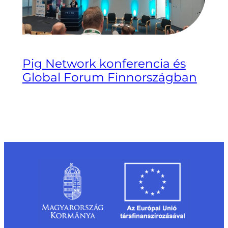
Pig Network konferencia és
Global Forum Finnországban