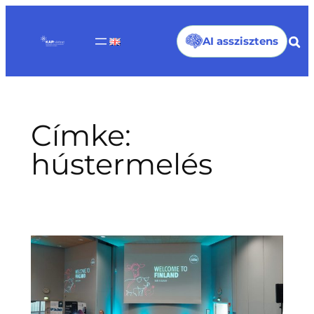
Ugrás
a
AI asszisztens
tartalomhoz
Címke:
hústermelés