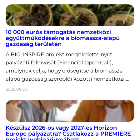
10 000 eurós támogatás nemzetközi
együttműködésekre a biomassza-alapú
gazdaság területén
A BIO-INSPIRE projekt meghirdette nyílt
pályázati felhívását (Financial Open Call),
amelynek célja, hogy elősegítse a biomassza-
alapú gazdaság szereplői közötti nemzetközi …
2026.08.03.
Készülsz 2026-os vagy 2027-es Horizon
Europe pályázatra? Csatlakozz a PREMIERE
projekt webináriumához!