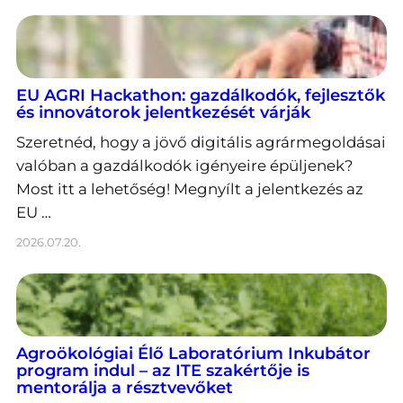
EU AGRI Hackathon: gazdálkodók, fejlesztők
és innovátorok jelentkezését várják
Szeretnéd, hogy a jövő digitális agrármegoldásai
valóban a gazdálkodók igényeire épüljenek?
Most itt a lehetőség! Megnyílt a jelentkezés az
EU …
2026.07.20.
Agroökológiai Élő Laboratórium Inkubátor
program indul – az ITE szakértője is
mentorálja a résztvevőket