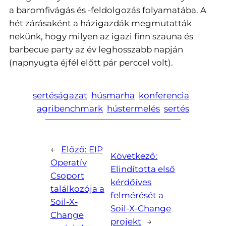
a baromfivágás és -feldolgozás folyamatába. A
hét zárásaként a házigazdák megmutatták
nekünk, hogy milyen az igazi finn szauna és
barbecue party az év leghosszabb napján
(napnyugta éjfél előtt pár perccel volt).
sertéságazat
húsmarha
konferencia
agribenchmark
hústermelés
sertés
←
Előző:
EIP
Következő:
Operatív
Elindította első
Csoport
kérdőíves
találkozója a
felmérését a
Soil-X-
Soil-X-Change
Change
projekt
→