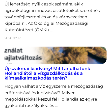
Új lehetőség nyílik azok számára, akik
agroökológiai innovációs ötleteiket szeretnék
továbbfejleszteni és valós környezetben
kipróbálni. Az Ökológiai Mezőgazdasági
Kutatóintézet (ÖMKi) …
2026.07.17.
Új szakmai kiadvány! Mit tanulhatunk
Hollandiától a vízgazdálkodás és a
klímaalkalmazkodás terén?
Hogyan válhat a víz egyszerre a mezőgazdaság
erőforrásává és kihívásává? Milyen
megoldásokkal készül fel Hollandia az egyre
gyakoribb aszályokra és …