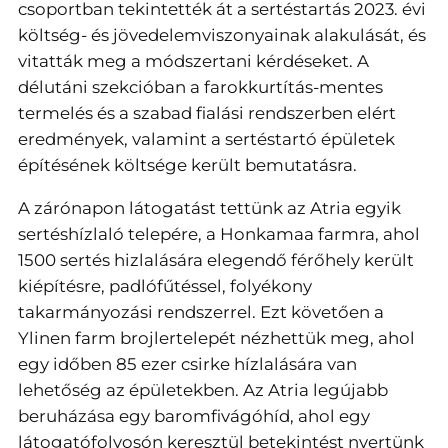
csoportban tekintették át a sertéstartás 2023. évi
költség- és jövedelemviszonyainak alakulását, és
vitatták meg a módszertani kérdéseket. A
délutáni szekcióban a farokkurtítás-mentes
termelés és a szabad fialási rendszerben elért
eredmények, valamint a sertéstartó épületek
építésének költsége került bemutatásra.
A zárónapon látogatást tettünk az Atria egyik
sertéshízlaló telepére, a Honkamaa farmra, ahol
1500 sertés hizlalására elegendő férőhely került
kiépítésre, padlófűtéssel, folyékony
takarmányozási rendszerrel. Ezt követően a
Ylinen farm brojlertelepét nézhettük meg, ahol
egy időben 85 ezer csirke hízlalására van
lehetőség az épületekben. Az Atria legújabb
beruházása egy baromfivágóhíd, ahol egy
látogatófolyosón keresztül betekintést nyertünk