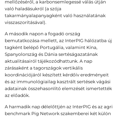
mellőzéséről, a karbonsemlegessé válás útján
való haladásukról (a szója
takarmányalapanyagként való használatának
visszaszorításával).
A második napon a fogadó ország
bemutatkozása mellett, az InterPIG hálózatba új
tagként belépő Portugália, valamint Kína,
Spanyolország és Dánia sertéságazatának
aktualitásairól tájékozódhattunk. A nap
zárásaként a tagországok vertikális
koordinációjáról készített kérdőív eredményeit
és az immunológiailag kasztrált sertések vágási
adatainak összehasonlító elemzését ismertették
az előadók.
A harmadik nap délelőttjén az InterPIG és az agri
benchmark Pig Network szakemberei két külön