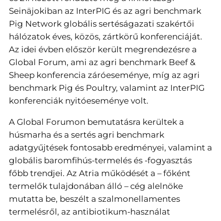
Seinӓjokiban az InterPIG és az agri benchmark
Pig Network globális sertéságazati szakértői
hálózatok éves, közös, zártkörű konferenciáját.
Az idei évben először került megrendezésre a
Global Forum, ami az agri benchmark Beef &
Sheep konferencia záróeseménye, míg az agri
benchmark Pig és Poultry, valamint az InterPIG
konferenciák nyitóeseménye volt.
A Global Forumon bemutatásra kerültek a
húsmarha és a sertés agri benchmark
adatgyűjtések fontosabb eredményei, valamint a
globális baromfihús-termelés és -fogyasztás
főbb trendjei. Az Atria működését a – főként
termelők tulajdonában álló – cég alelnöke
mutatta be, beszélt a szalmonellamentes
termelésről, az antibiotikum-használat