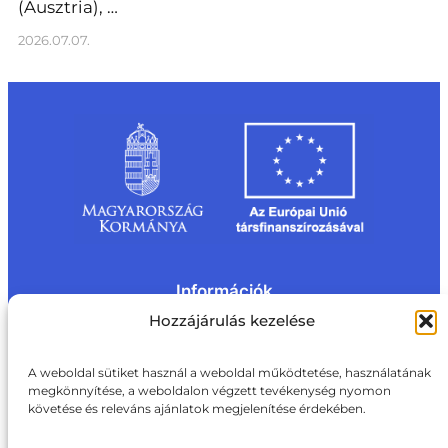
(Ausztria), …
2026.07.07.
Információk
Kapcsolat
Impresszum
Rólunk
Hozzájárulás kezelése
Oldaltérkép
Adatvédelem
Jogi nyilatkozat
Adatvédelmi nyilatkozat
A weboldal sütiket használ a weboldal működtetése, használatának
Akadálymentesítési nyilatkozat
megkönnyítése, a weboldalon végzett tevékenység nyomon
Cookie tájékoztató
követése és releváns ajánlatok megjelenítése érdekében.
Kapcsolat
ite@aki.gov.hu