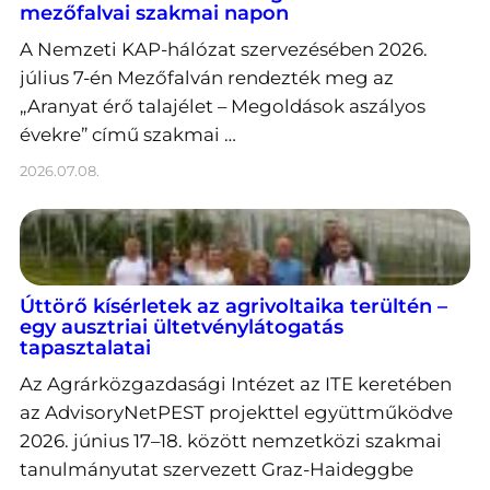
mezőfalvai szakmai napon
A Nemzeti KAP-hálózat szervezésében 2026.
július 7-én Mezőfalván rendezték meg az
„Aranyat érő talajélet – Megoldások aszályos
évekre” című szakmai …
2026.07.08.
Úttörő kísérletek az agrivoltaika terültén –
egy ausztriai ültetvénylátogatás
tapasztalatai
Az Agrárközgazdasági Intézet az ITE keretében
az AdvisoryNetPEST projekttel együttműködve
2026. június 17–18. között nemzetközi szakmai
tanulmányutat szervezett Graz-Haideggbe