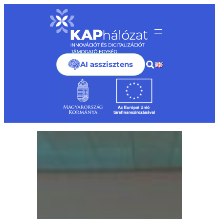
Ugrás
a
tartalomhoz
AI asszisztens