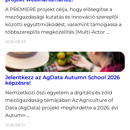
A PREMIERE projekt célja, hogy elősegítse a
mezőgazdasági kutatás és innováció szereplői
közötti együttműködést, valamint támogassa a
többszereplős megközelítés (Multi-Actor …
2026.08.03.
Jelentkezz az AgData Autumn School 2026
képzésre!
Nemzetközi őszi egyetem a digitális és zöld
mezőgazdaság témájában Az Agriculture of
Data (AgData) projekt meghirdette a 2026. évi
Autumn …
2026.08.01.