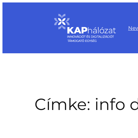
Ugrás
a
tartalomhoz
Ne
Címke:
info 