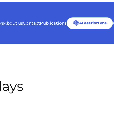
ws
About us
Contact
Publications
AI asszisztens
days