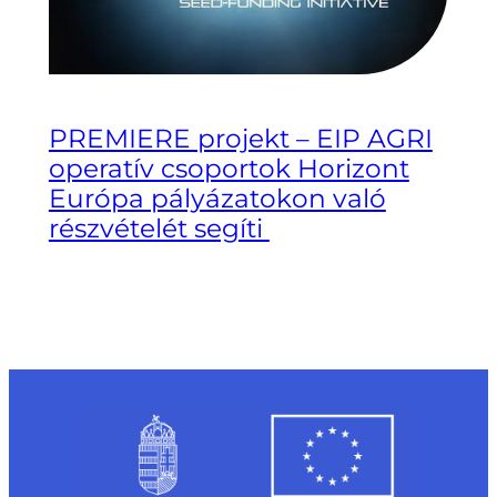
PREMIERE projekt – EIP AGRI
operatív csoportok Horizont
Európa pályázatokon való
részvételét segíti