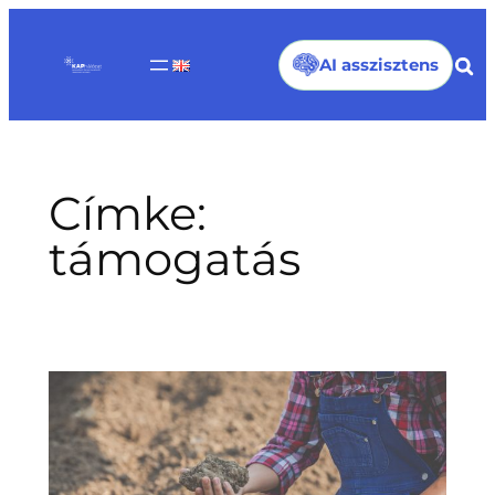
Ugrás
a
AI asszisztens
tartalomhoz
Címke:
támogatás