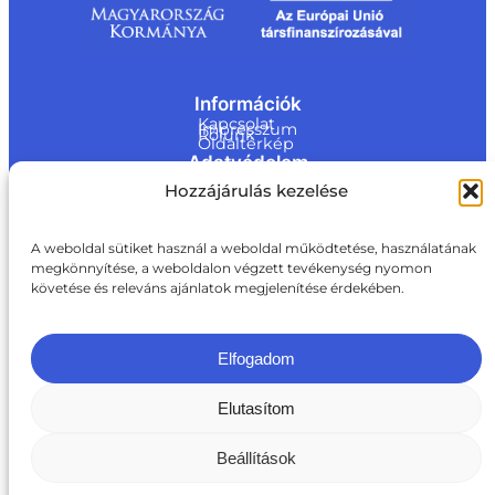
Információk
Kapcsolat
Impresszum
Rólunk
Oldaltérkép
Adatvédelem
Jogi nyilatkozat
Hozzájárulás kezelése
Adatvédelmi nyilatkozat
Akadálymentesítési nyilatkozat
Cookie tájékoztató
Kapcsolat
A weboldal sütiket használ a weboldal működtetése, használatának
megkönnyítése, a weboldalon végzett tevékenység nyomon
ite@a
követése és releváns ajánlatok megjelenítése érdekében.
ki.gov.
hu
+36 1 217 1011
Elfogadom
Elutasítom
Beállítások