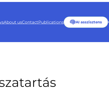
ws
About us
Contact
Publications
AI asszisztens
sszatartás