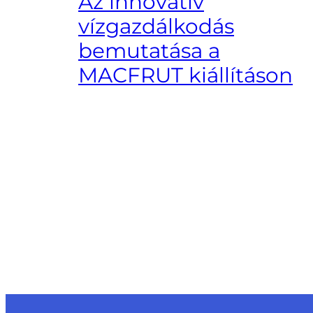
Az innovatív
vízgazdálkodás
bemutatása a
MACFRUT kiállításon