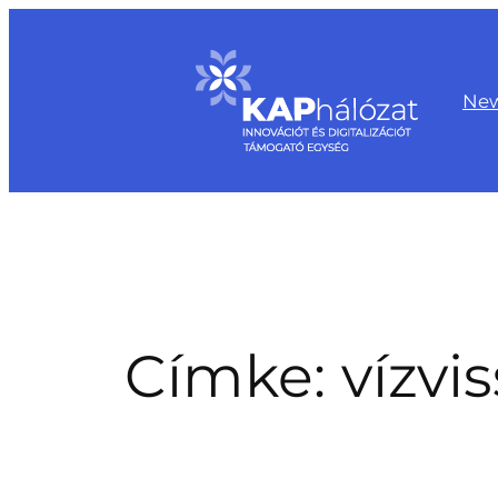
Ugrás
a
tartalomhoz
Ne
Címke:
vízvi