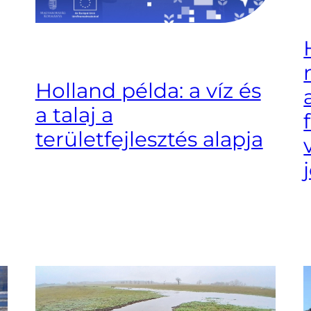
Holland példa: a víz és
a talaj a
területfejlesztés alapja