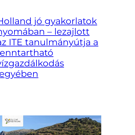
Holland jó gyakorlatok
nyomában – lezajlott
az ITE tanulmányútja a
fenntartható
vízgazdálkodás
jegyében