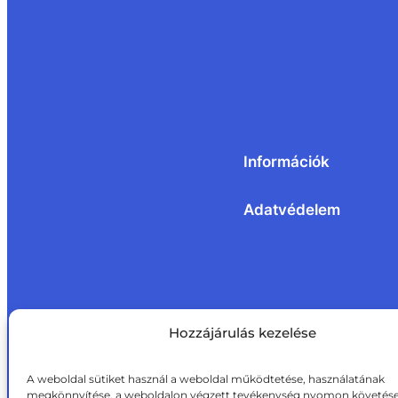
Információk
Adatvédelem
Hozzájárulás kezelése
A weboldal sütiket használ a weboldal működtetése, használatának
megkönnyítése, a weboldalon végzett tevékenység nyomon követése