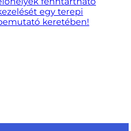
élőhelyek fenntartható
kezelését egy terepi
bemutató keretében!