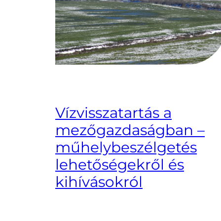
Vízvisszatartás a
mezőgazdaságban –
műhelybeszélgetés
lehetőségekről és
kihívásokról