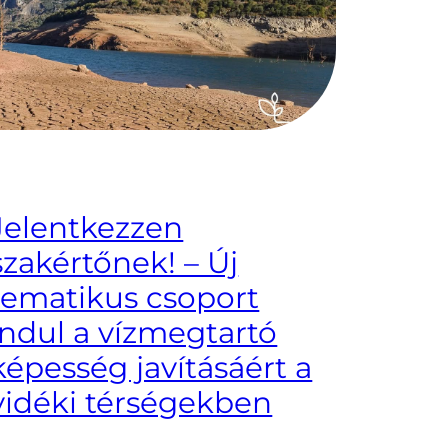
Jelentkezzen
szakértőnek! – Új
tematikus csoport
indul a vízmegtartó
képesség javításáért a
vidéki térségekben