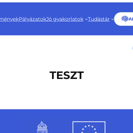
mények
Pályázatok
Jó gyakorlatok
Tudástár
A
TESZT