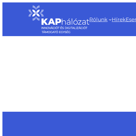
Ugrás
a
Rólunk
Hírek
Ese
tartalomhoz