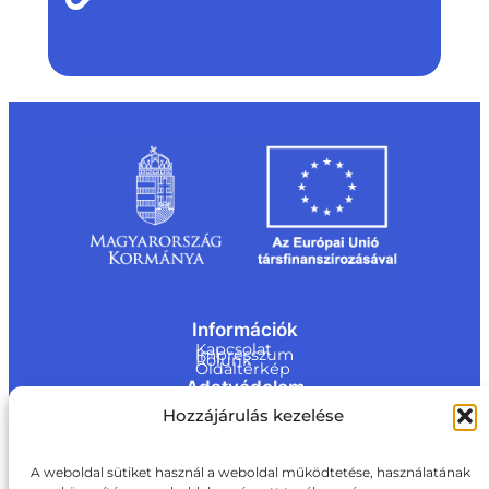
Információk
Kapcsolat
Impresszum
Rólunk
Oldaltérkép
Adatvédelem
Jogi nyilatkozat
Hozzájárulás kezelése
Adatvédelmi nyilatkozat
Akadálymentesítési nyilatkozat
Cookie tájékoztató
Kapcsolat
A weboldal sütiket használ a weboldal működtetése, használatának