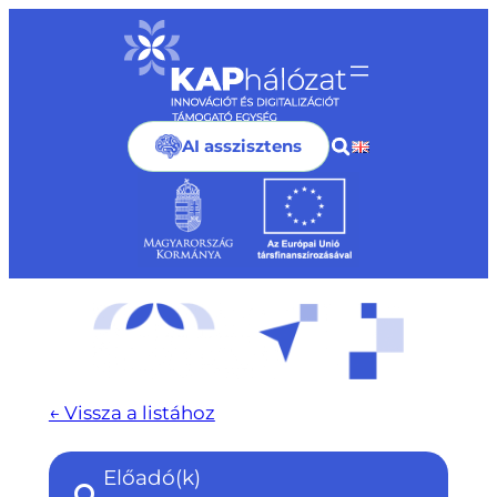
Ugrás
a
tartalomhoz
AI asszisztens
← Vissza a listához
Előadó(k)