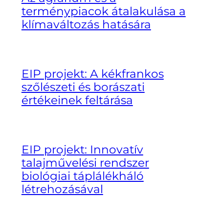
terménypiacok átalakulása a
klímaváltozás hatására
EIP projekt: A kékfrankos
szőlészeti és borászati
értékeinek feltárása
EIP projekt: Innovatív
talajművelési rendszer
biológiai táplálékháló
létrehozásával