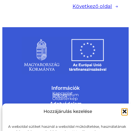
Következő oldal
→
Információk
Kapcsolat
Impresszum
Rólunk
Oldaltérkép
Adatvédelem
Jogi nyilatkozat
Hozzájárulás kezelése
Adatvédelmi nyilatkozat
Akadálymentesítési nyilatkozat
Cookie tájékoztató
Kapcsolat
A weboldal sütiket használ a weboldal működtetése, használatának