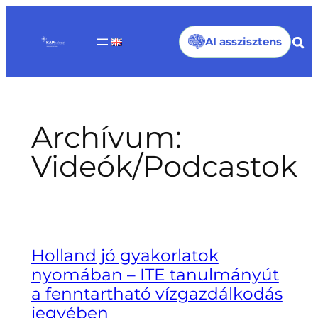
Ugrás
a
AI asszisztens
tartalomhoz
Archívum:
Videók/Podcastok
Holland jó gyakorlatok
nyomában – ITE tanulmányút
a fenntartható vízgazdálkodás
jegyében