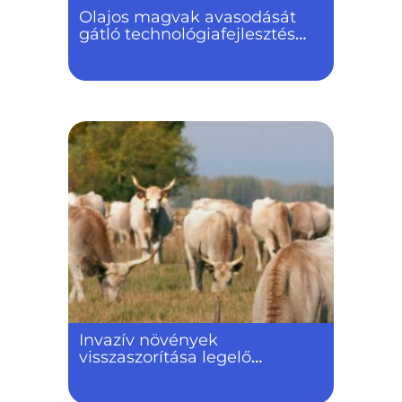
Olajos magvak avasodását
gátló technológiafejlesztés
sav-peroxid stabilizálással
Invazív növények
visszaszorítása legelő
állatokkal, különös tekintettel
a vizes területekre