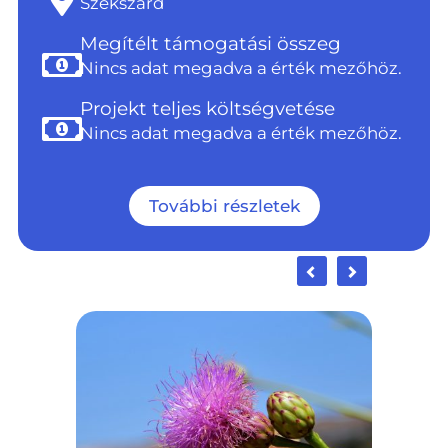
Szekszárd
Megítélt támogatási összeg
Nincs adat megadva a érték mezőhöz.
Projekt teljes költségvetése
Nincs adat megadva a érték mezőhöz.
További részletek