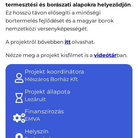
termesztési és borászati alapokra helyeződjön
.
Ez hosszú távon elősegíti a minőségi
bortermelés fejlődését és a magyar borok
nemzetközi versenyképességét.
A projektről bővebben
itt
olvashat.
Nézze meg a projekt kisfilmet is a
videótár
ban.
Projekt koordinátora
Mészáros Borház Kft
Projekt állapota
Lezárult
Finanszírozás
EMVA
Helyszín