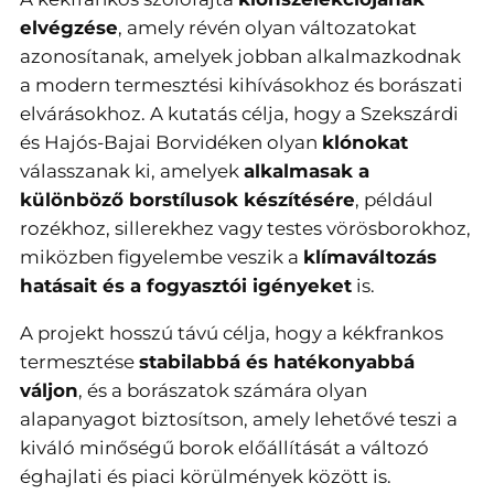
elvégzése
, amely révén olyan változatokat
azonosítanak, amelyek jobban alkalmazkodnak
a modern termesztési kihívásokhoz és borászati
elvárásokhoz. A kutatás célja, hogy a Szekszárdi
és Hajós-Bajai Borvidéken olyan
klónokat
válasszanak ki, amelyek
alkalmasak a
különböző borstílusok készítésére
, például
rozékhoz, sillerekhez vagy testes vörösborokhoz,
miközben figyelembe veszik a
klímaváltozás
hatásait és a fogyasztói igényeket
is.
A projekt hosszú távú célja, hogy a kékfrankos
termesztése
stabilabbá és hatékonyabbá
váljon
, és a borászatok számára olyan
alapanyagot biztosítson, amely lehetővé teszi a
kiváló minőségű borok előállítását a változó
éghajlati és piaci körülmények között is.