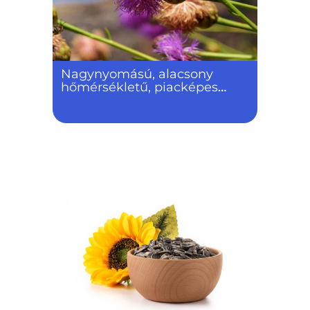
Nagynyomású, alacsony
hőmérsékletű, piacképes
szuperkritikus folyamatos
extraktor fejlesztése