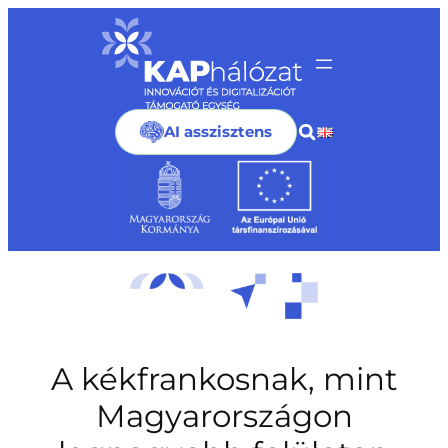
Ugrás
a
tartalomhoz
AI asszisztens
A kékfrankosnak, mint
Magyarországon