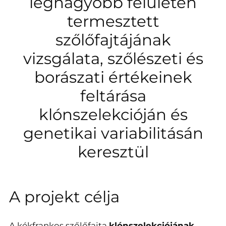
legnagyobb felületen
termesztett
szőlőfajtájának
vizsgálata, szőlészeti és
borászati értékeinek
feltárása
klónszelekcióján és
genetikai variabilitásán
keresztül
A projekt célja
A kékfrankos szőlőfajta
klónszelekciójának