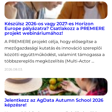
Készülsz 2026-os vagy 2027-es Horizon
Europe pályázatra? Csatlakozz a PREMIERE
projekt webináriumához!
A PREMIERE projekt célja, hogy elősegítse a
mezőgazdasági kutatás és innováció szereplői
közötti együttműködést, valamint támogassa a
többszereplős megközelítés (Multi-Actor …
2026.08.03.
Jelentkezz az AgData Autumn School 2026
képzésre!