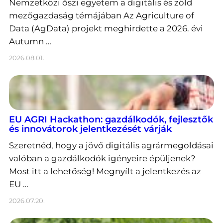
Nemzetközi őszi egyetem a digitális és zöld
mezőgazdaság témájában Az Agriculture of
Data (AgData) projekt meghirdette a 2026. évi
Autumn …
2026.08.01.
EU AGRI Hackathon: gazdálkodók, fejlesztők
és innovátorok jelentkezését várják
Szeretnéd, hogy a jövő digitális agrármegoldásai
valóban a gazdálkodók igényeire épüljenek?
Most itt a lehetőség! Megnyílt a jelentkezés az
EU …
2026.07.20.