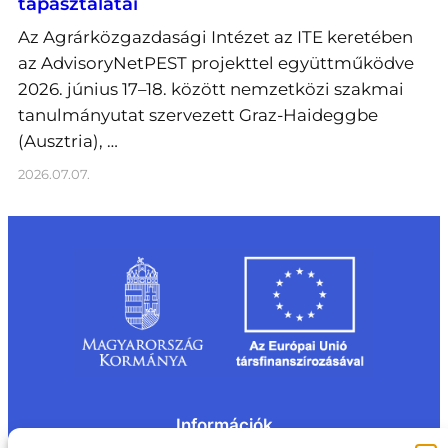
tapasztalatai
Az Agrárközgazdasági Intézet az ITE keretében
az AdvisoryNetPEST projekttel együttműködve
2026. június 17–18. között nemzetközi szakmai
tanulmányutat szervezett Graz-Haideggbe
(Ausztria), …
2026.07.07.
Információk
Kapcsolat
Impresszum