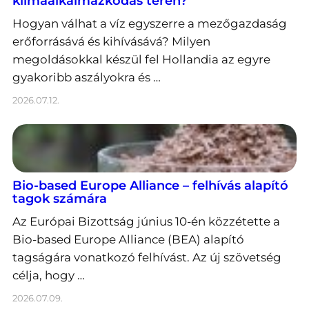
klímaalkalmazkodás terén?
Hogyan válhat a víz egyszerre a mezőgazdaság
erőforrásává és kihívásává? Milyen
megoldásokkal készül fel Hollandia az egyre
gyakoribb aszályokra és …
2026.07.12.
Bio-based Europe Alliance – felhívás alapító
tagok számára
Az Európai Bizottság június 10-én közzétette a
Bio-based Europe Alliance (BEA) alapító
tagságára vonatkozó felhívást. Az új szövetség
célja, hogy …
2026.07.09.