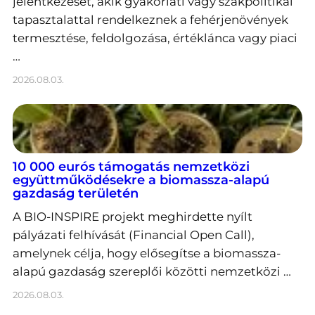
jelentkezését, akik gyakorlati vagy szakpolitikai
tapasztalattal rendelkeznek a fehérjenövények
termesztése, feldolgozása, értéklánca vagy piaci
…
2026.08.03.
10 000 eurós támogatás nemzetközi
együttműködésekre a biomassza-alapú
gazdaság területén
A BIO-INSPIRE projekt meghirdette nyílt
pályázati felhívását (Financial Open Call),
amelynek célja, hogy elősegítse a biomassza-
alapú gazdaság szereplői közötti nemzetközi …
2026.08.03.