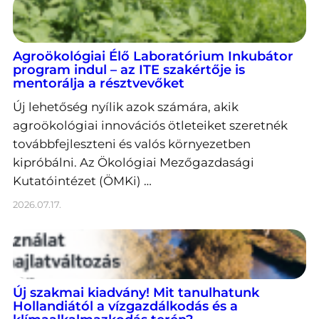
Agroökológiai Élő Laboratórium Inkubátor
program indul – az ITE szakértője is
mentorálja a résztvevőket
Új lehetőség nyílik azok számára, akik
agroökológiai innovációs ötleteiket szeretnék
továbbfejleszteni és valós környezetben
kipróbálni. Az Ökológiai Mezőgazdasági
Kutatóintézet (ÖMKi) …
2026.07.17.
Új szakmai kiadvány! Mit tanulhatunk
Hollandiától a vízgazdálkodás és a