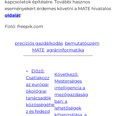
kapcsolatok építésére. További hasznos
eseményekért érdemes követni a MATE hivatalos
oldalát
!
Fotó: freepik.com
precíziós gazdálkodás
bemutatóüzem
MATE
agrárinformatika
←
Előző:
Következő:
Csatlakozz
Mesterséges
az európai
intelligencia a
ökológiai
mezőgazdaság
tanácsadók
ban: a
közösségéhe
lehetőségek
z és fedezd
kihasználása, a