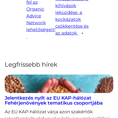
fel az
kihívások
Organic
leküzdése, a
Advice
kockázatok
Network
csökkentése és
lehetőségeit!
az adatok
→
Legfrissebb hírek
Jelentkezés nyílt az EU KAP-hálózat
Fehérjenövények tematikus csoportjába
Az EU KAP-hálózat várja azon szakértők