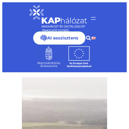
Ugrás
a
tartalomhoz
AI asszisztens