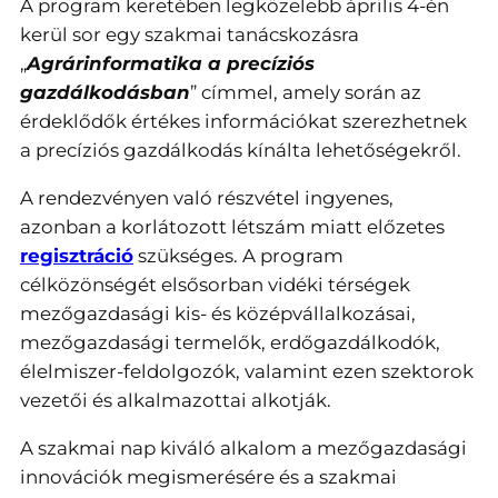
A program keretében legközelebb április 4-én
kerül sor egy szakmai tanácskozásra
„
Agrárinformatika a precíziós
gazdálkodásban
” címmel, amely során az
érdeklődők értékes információkat szerezhetnek
a precíziós gazdálkodás kínálta lehetőségekről.
A rendezvényen való részvétel ingyenes,
azonban a korlátozott létszám miatt előzetes
regisztráció
szükséges. A program
célközönségét elsősorban vidéki térségek
mezőgazdasági kis- és középvállalkozásai,
mezőgazdasági termelők, erdőgazdálkodók,
élelmiszer-feldolgozók, valamint ezen szektorok
vezetői és alkalmazottai alkotják.
A szakmai nap kiváló alkalom a mezőgazdasági
innovációk megismerésére és a szakmai