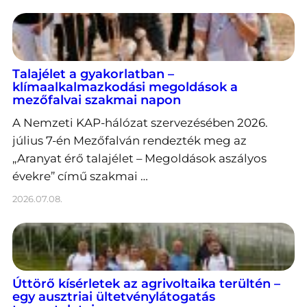
Talajélet a gyakorlatban –
klímaalkalmazkodási megoldások a
mezőfalvai szakmai napon
A Nemzeti KAP-hálózat szervezésében 2026.
július 7-én Mezőfalván rendezték meg az
„Aranyat érő talajélet – Megoldások aszályos
évekre” című szakmai …
2026.07.08.
Úttörő kísérletek az agrivoltaika terültén –
egy ausztriai ültetvénylátogatás