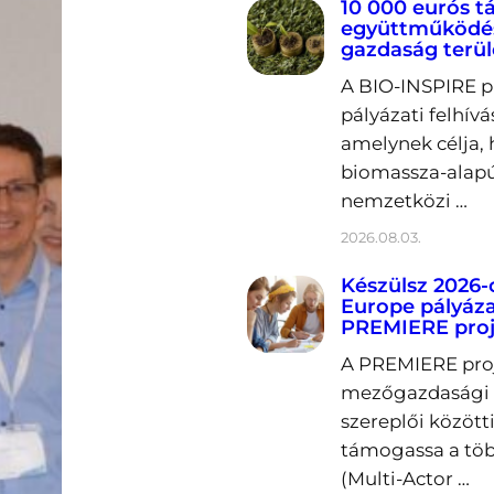
10 000 eurós 
együttműködés
gazdaság terü
A BIO-INSPIRE p
pályázati felhívá
amelynek célja, 
biomassza-alapú
nemzetközi …
2026.08.03.
Készülsz 2026-
Europe pályáza
PREMIERE proj
A PREMIERE proje
mezőgazdasági k
szereplői közöt
támogassa a töb
(Multi-Actor …