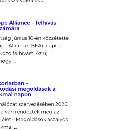
bb aszályokra és …
e Alliance – felhívás
számára
tság június 10-én közzétette
pe Alliance (BEA) alapító
ozó felhívást. Az új
 hogy …
korlatban –
kodási megoldások a
akmai napon
álózat szervezésében 2026.
őfalván rendezték meg az
ajélet – Megoldások aszályos
akmai …