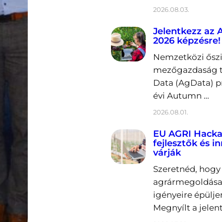
2026.08.03.
Jelentkezz az
2026 képzésre!
Nemzetközi őszi 
mezőgazdaság t
Data (AgData) p
évi Autumn …
2026.08.01.
EU AGRI Hacka
fejlesztők és i
várják
Szeretnéd, hogy 
agrármegoldása
igényeire épülje
Megnyílt a jelen