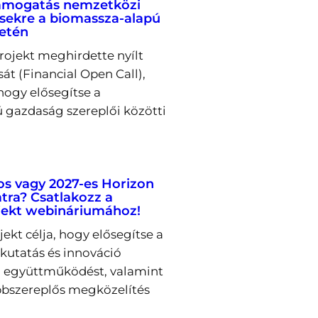
támogatás nemzetközi
ekre a biomassza-alapú
letén
rojekt meghirdette nyílt
sát (Financial Open Call),
hogy elősegítse a
 gazdaság szereplői közötti
os vagy 2027-es Horizon
tra? Csatlakozz a
ekt webináriumához!
kt célja, hogy elősegítse a
utatás és innováció
ti együttműködést, valamint
bszereplős megközelítés