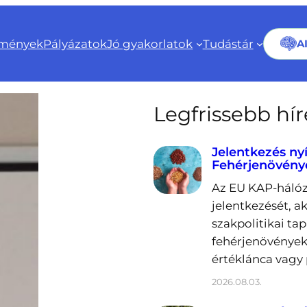
mények
Pályázatok
Jó gyakorlatok
Tudástár
A
Legfrissebb hí
Jelentkezés ny
Fehérjenövény
Az EU KAP-hálóz
jelentkezését, a
szakpolitikai ta
fehérjenövények
értéklánca vagy 
2026.08.03.