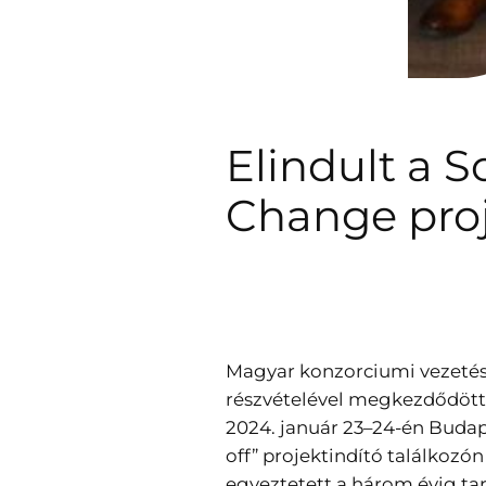
Elindult a So
Change pro
Magyar konzorciumi vezetéss
részvételével megkezdődött 
2024. január 23–24-én Budap
off” projektindító találkozó
egyeztetett a három évig ta