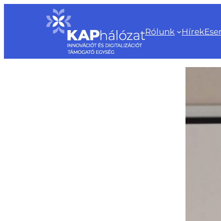
Ugrás
a
Rólunk
Hírek
Ese
tartalomhoz