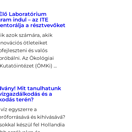
Élő Laboratórium
ram indul – az ITE
entorálja a résztvevőket
lik azok számára, akik
novációs ötleteiket
fejleszteni és valós
próbálni. Az Ökológiai
utatóintézet (ÖMKi) …
dvány! Mit tanulhatunk
 vízgazdálkodás és a
kodás terén?
víz egyszerre a
őforrásává és kihívásává?
okkal készül fel Hollandia