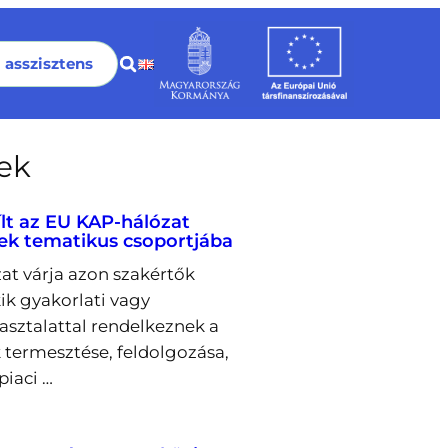
I asszisztens
rek
ílt az EU KAP-hálózat
ek tematikus csoportjába
at várja azon szakértők
kik gyakorlati vagy
pasztalattal rendelkeznek a
 termesztése, feldolgozása,
piaci …