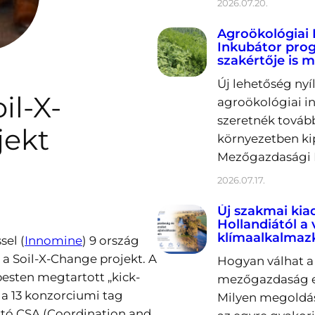
2026.07.20.
Agroökológiai 
Inkubátor prog
szakértője is m
Új lehetőség nyí
il-X-
agroökológiai in
szeretnék tovább
jekt
környezetben ki
Mezőgazdasági K
2026.07.17.
Új szakmai kia
Hollandiától a
klímaalkalmaz
el (
Innomine
) 9 ország
a Soil-X-Change projekt. A
Hogyan válhat a 
esten megtartott „kick-
mezőgazdaság er
n a 13 konzorciumi tag
Milyen megoldás
rtó CSA (Coordination and