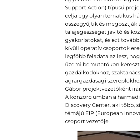
Support Action) típusú projek
célja egy olyan tematikus há
összegyűjtik és megosztják 
talajegészséget javító és kö
gyakorlatokat, és ezt továb
kívüli operatív csoportok er
legfőbb feladata az lesz, ho
üzemi bemutatókon keresztül
gazdálkodókhoz, szaktanács
agrárgazdasági szereplőkhez.
Gábor projektvezetőként irán
A konzorciumban a harmadi
Discovery Center, aki több, s
témájú EIP (European Innova
csoport vezetője.