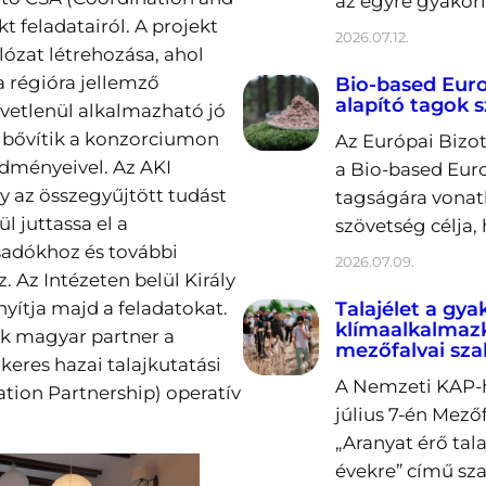
az egyre gyakori
t feladatairól. A projekt
2026.07.12.
lózat létrehozása, ahol
a régióra jellemző
Bio-based Europ
alapító tagok 
zvetlenül alkalmazható jó
b bővítik a konzorciumon
Az Európai Bizot
edményeivel. Az AKI
a Bio-based Euro
gy az összegyűjtött tudást
tagságára vonatk
 juttassa el a
szövetség célja,
adókhoz és további
2026.07.09.
 Az Intézeten belül Király
yítja majd a feladatokat.
Talajélet a gya
klímaalkalmaz
k magyar partner a
mezőfalvai sz
ikeres hazai talajkutatási
A Nemzeti KAP-h
tion Partnership) operatív
július 7-én Mez
„Aranyat érő tal
évekre” című sz