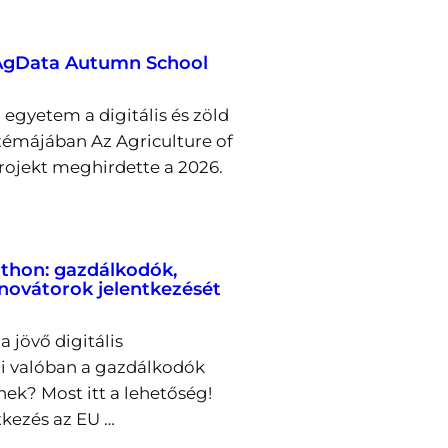
 AgData Autumn School
egyetem a digitális és zöld
émájában Az Agriculture of
rojekt meghirdette a 2026.
thon: gazdálkodók,
nnovátorok jelentkezését
a jövő digitális
i valóban a gazdálkodók
nek? Most itt a lehetőség!
tkezés az EU …