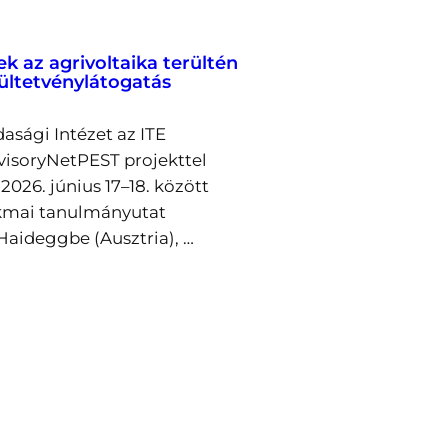
ek az agrivoltaika terültén
 ültetvénylátogatás
asági Intézet az ITE
visoryNetPEST projekttel
026. június 17–18. között
kmai tanulmányutat
Haideggbe (Ausztria), …