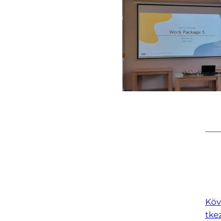
Köv
tke