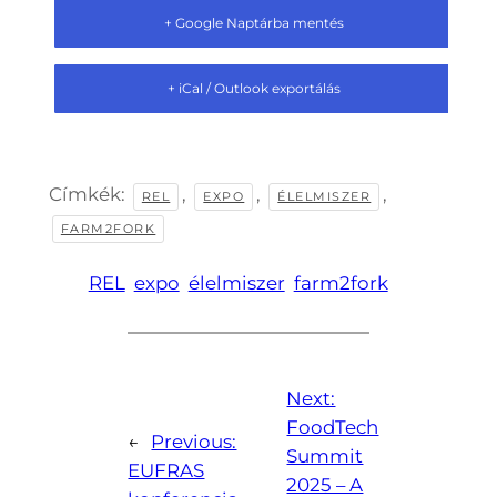
+ Google Naptárba mentés
+ iCal / Outlook exportálás
Címkék:
,
,
,
REL
EXPO
ÉLELMISZER
FARM2FORK
REL
expo
élelmiszer
farm2fork
Next:
FoodTech
←
Previous:
Summit
EUFRAS
2025 – A