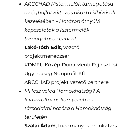
ARCCHAD Kistermelők támogatása
az éghajlatváltozás okozta kihívások
kezelésében –
Határon átnyúló
kapcsolatok a kistermelők
támogatása céljából.
Lakó-Tóth Edit
, vezető
projektmenedzser
KDMFÜ Közép-Duna Menti Fejlesztési
Ügynökség Nonprofit Kft.
ARCCHAD projekt vezető partnere
Mi lesz veled Homokhátság? A
klímaváltozás környezeti és
társadalmi hatása a Homokhátság
területén
Szalai Ádám
, tudományos munkatárs