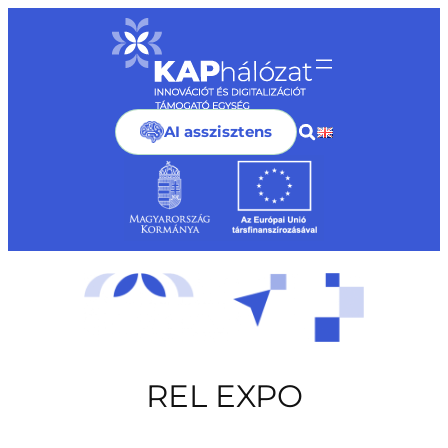
Ugrás
a
tartalomhoz
AI asszisztens
REL EXPO