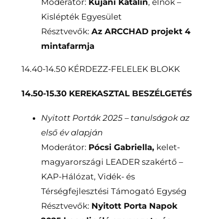
Moderátor:
Kujáni Katalin
, elnök –
Kislépték Egyesület
Résztvevők:
Az ARCCHAD projekt 4
mintafarmja
14.40-14.50 KÉRDEZZ-FELELEK BLOKK
14.50-15.30 KEREKASZTAL BESZÉLGETÉS
Nyitott Porták 2025 – tanulságok az
első év alapján
Moderátor:
Pócsi Gabriella,
kelet-
magyarországi LEADER szakértő –
KAP-Hálózat, Vidék- és
Térségfejlesztési Támogató Egység
Résztvevők:
Nyitott Porta Napok