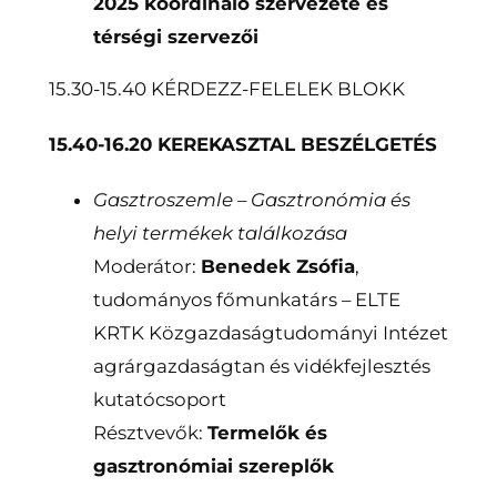
2025 koordináló szervezete és
térségi szervezői
15.30-15.40 KÉRDEZZ-FELELEK BLOKK
15.40-16.20 KEREKASZTAL BESZÉLGETÉS
Gasztroszemle – Gasztronómia és
helyi termékek találkozása
Moderátor:
Benedek Zsófia
,
tudományos főmunkatárs – ELTE
KRTK Közgazdaságtudományi Intézet
agrárgazdaságtan és vidékfejlesztés
kutatócsoport
Résztvevők:
Termelők és
gasztronómiai szereplők