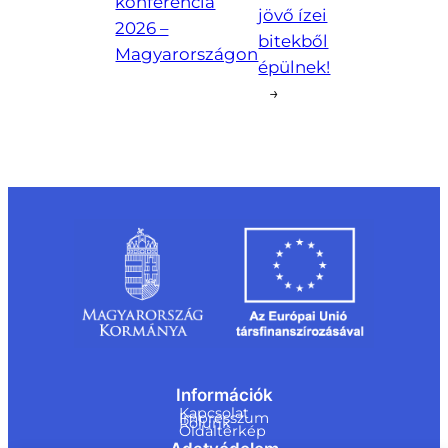
konferencia
jövő ízei
2026 –
bitekből
Magyarországon
épülnek!
→
Információk
Kapcsolat
Impresszum
Rólunk
Oldaltérkép