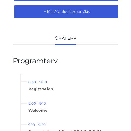
+ iCal / Outlook exportálás
ÓRATERV
Programterv
8.30
–
9.00
Registration
9.00
–
9.10
Welcome
9.10
–
9.20