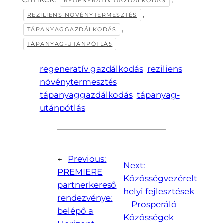
REGENERATÍV GAZDÁLKODÁS
,
REZILIENS NÖVÉNYTERMESZTÉS
,
TÁPANYAGGAZDÁLKODÁS
TÁPANYAG-UTÁNPÓTLÁS
regeneratív gazdálkodás
reziliens
növénytermesztés
tápanyaggazdálkodás
tápanyag-
utánpótlás
←
Previous:
Next:
PREMIERE
Közösségvezérelt
partnerkereső
helyi fejlesztések
rendezvénye:
– Prosperáló
belépő a
Közösségek –