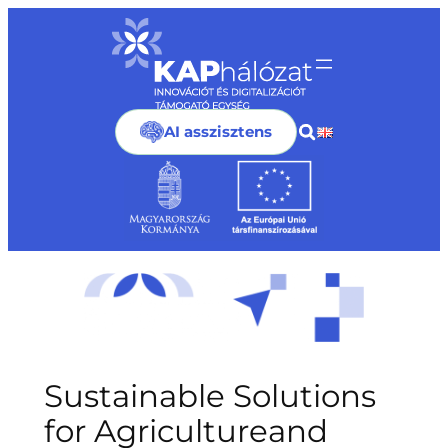
Ugrás
a
tartalomhoz
AI asszisztens
Sustainable Solutions
for Agricultureand