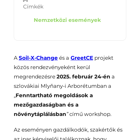
Címkék
Nemzetközi események
A
Soil-X-Change
és a
GreetCE
projekt
közös rendezvényeként kerül
megrendezésre
2025. február 24-én
a
szlovákiai Mlyňany-i Arborétumban a
„
Fenntartható megoldások a
mezőgazdaságban és a
növénytáplálásban
”
című workshop.
Az eseményen gazdálkodók, szakértők és
az ipar képviselői találkoznak, hogy