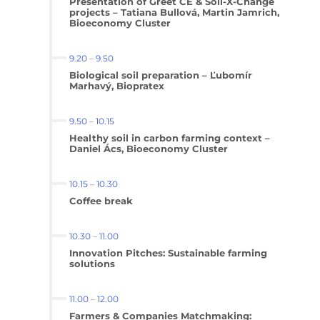
Presentation of Greet CE & Soil-X-Change
projects – Tatiana Bullová, Martin Jamrich,
Bioeconomy Cluster
9.20
–
9.50
Biological soil preparation – Ľubomír
Marhavý, Biopratex
9.50
–
10.15
Healthy soil in carbon farming context –
Daniel Ács, Bioeconomy Cluster
10.15
–
10.30
Coffee break
10.30
–
11.00
Innovation Pitches: Sustainable farming
solutions
11.00
–
12.00
Farmers & Companies Matchmaking: