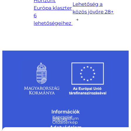
Horizont
Lehetőség a
Európa klaszter
közös jövőre 28+
6
→
lehetőségeihez
Információk
Kapcsolat
Impresszum
Rólunk
Oldaltérkép
Adatvédelem