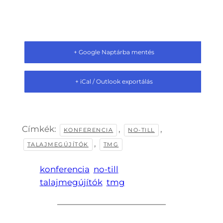
+ Google Naptárba mentés
+ iCal / Outlook exportálás
Címkék:
,
,
KONFERENCIA
NO-TILL
,
TALAJMEGÚJÍTÓK
TMG
konferencia
no-till
talajmegújítók
tmg