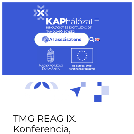
Ugrás
a
tartalomhoz
AI asszisztens
TMG REAG IX.
Konferencia,