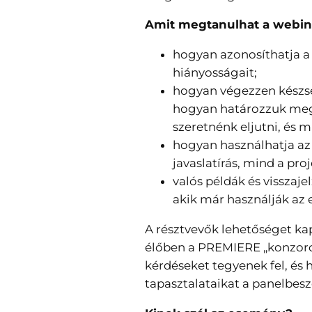
Amit megtanulhat a webin
hogyan azonosíthatja a 
hiányosságait;
hogyan végezzen készsé
hogyan határozzuk meg
szeretnénk eljutni, és m
hogyan használhatja az
javaslatírás, mind a pr
valós példák és visszaje
akik már használják az 
A résztvevők lehetőséget ka
élőben a PREMIERE „konzorc
kérdéseket tegyenek fel, és 
tapasztalataikat a panelbesz