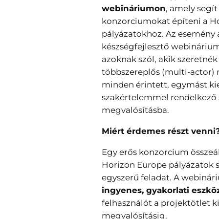
webináriumon
, amely segí
konzorciumokat építeni a H
pályázatokhoz. Az esemény
készségfejlesztő webinárium
azoknak szól, akik szeretnék
többszereplős (multi-actor) 
minden érintett, egymást kie
szakértelemmel rendelkező 
megvalósításba.
Miért érdemes részt venni
Egy erős konzorcium összeál
Horizon Europe pályázatok 
egyszerű feladat. A webiná
ingyenes, gyakorlati eszkö
felhasználót a projektötlet 
megvalósításig.