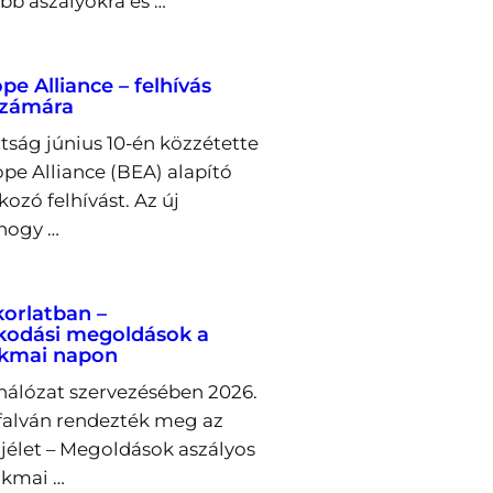
bb aszályokra és …
e Alliance – felhívás
számára
tság június 10-én közzétette
pe Alliance (BEA) alapító
ozó felhívást. Az új
 hogy …
korlatban –
kodási megoldások a
akmai napon
álózat szervezésében 2026.
őfalván rendezték meg az
ajélet – Megoldások aszályos
akmai …