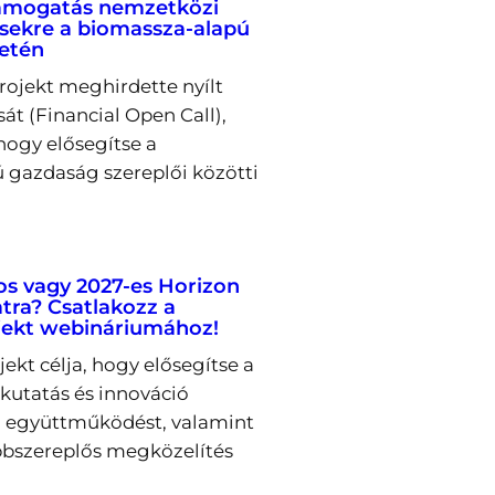
támogatás nemzetközi
ekre a biomassza-alapú
letén
rojekt meghirdette nyílt
sát (Financial Open Call),
hogy elősegítse a
 gazdaság szereplői közötti
os vagy 2027-es Horizon
tra? Csatlakozz a
ekt webináriumához!
kt célja, hogy elősegítse a
utatás és innováció
ti együttműködést, valamint
bszereplős megközelítés