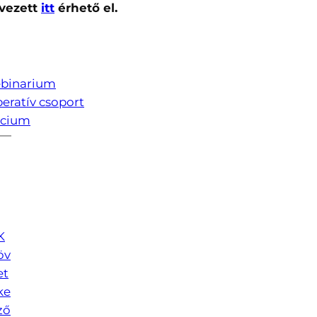
rvezett
itt
érhető el.
binarium
peratív csoport
rcium
K
öv
et
ke
ző