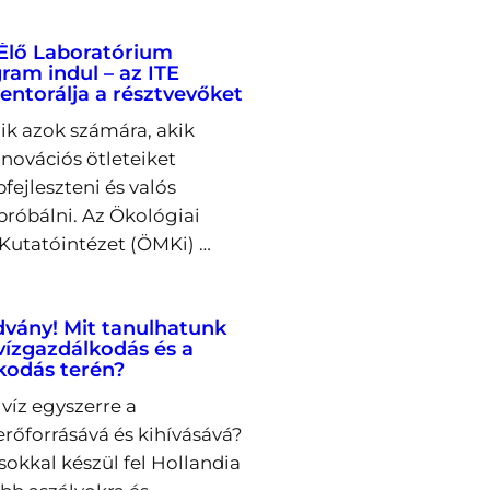
Élő Laboratórium
ram indul – az ITE
entorálja a résztvevőket
lik azok számára, akik
novációs ötleteiket
fejleszteni és valós
próbálni. Az Ökológiai
utatóintézet (ÖMKi) …
dvány! Mit tanulhatunk
 vízgazdálkodás és a
kodás terén?
víz egyszerre a
őforrásává és kihívásává?
okkal készül fel Hollandia