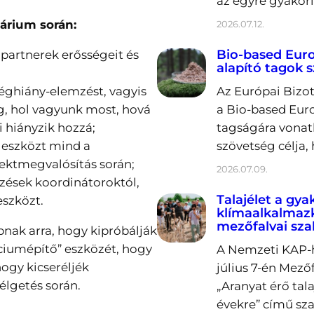
az egyre gyakori
árium során:
2026.07.12.
Bio-based Europ
partnerek erősségeit és
alapító tagok 
ghiány-elemzést, vagyis
Az Európai Bizot
, hol vagyunk most, hová
a Bio-based Euro
i hiányzik hozzá;
tagságára vonatk
 eszközt mind a
szövetség célja,
ojektmegvalósítás során;
2026.07.09.
lzések koordinátoroktól,
Talajélet a gya
eszközt.
klímaalkalmaz
mezőfalvai sz
pnak arra, hogy kipróbálják
iumépítő” eszközét, hogy
A Nemzeti KAP-h
hogy kicseréljék
július 7-én Mez
élgetés során.
„Aranyat érő tal
évekre” című sz