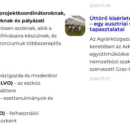
2026.07.08.
projektkoordinátoroknak,
Úttörő kísérlet
knak és pályázati
– egy ausztriai
nösen azoknak, akik a
tapasztalatai
lhívásaira készülnek, és
Az Agrárközgazd
zorciumuk többszereplős
keretében az Ad
együttműködve 2
nemzetközi sza
szervezett Graz-
házigazda és moderátor
2026.07.07.
ILVO)
– az eszköz
háttere
– esettanulmányok és
O)
– felhasználói
torként