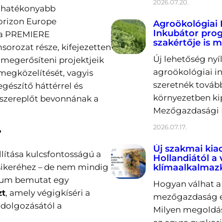
2026.07.20.
t hatékonyabb
orizon Europe
Agroökológiai 
Inkubátor prog
 a PREMIERE
szakértője is m
sorozat része, kifejezetten
Új lehetőség nyí
 megerősíteni projektjeik
agroökológiai in
megközelítését, vagyis
szeretnék tovább
gészítő háttérrel és
környezetben ki
szereplőt bevonnának a
Mezőgazdasági K
2026.07.17.
?
Új szakmai kia
lítása kulcsfontosságú a
Hollandiától a
sikeréhez – de nem mindig
klímaalkalmaz
rium bemutat egy
Hogyan válhat a 
zt
, amely végigkíséri a
mezőgazdaság er
kidolgozásától a
Milyen megoldás