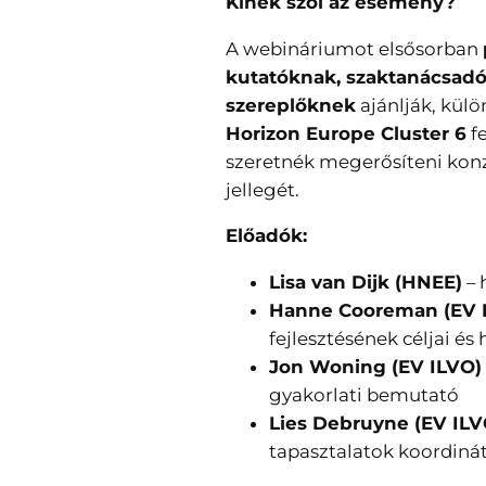
Kinek szól az esemény?
A webináriumot elsősorban
kutatóknak, szaktanácsadó
szereplőknek
ajánlják, külö
Horizon Europe Cluster 6
fe
szeretnék megerősíteni kon
jellegét.
Előadók:
Lisa van Dijk (HNEE)
– 
Hanne Cooreman (EV 
fejlesztésének céljai és 
Jon Woning (EV ILVO)
gyakorlati bemutató
Lies Debruyne (EV ILV
tapasztalatok koordiná