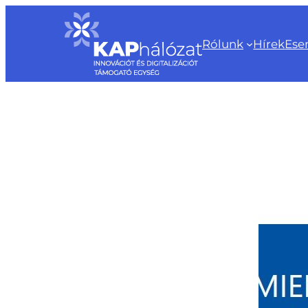
Ugrás
a
Rólunk
Hírek
Ese
tartalomhoz