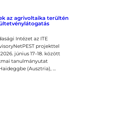
ek az agrivoltaika terültén
 ültetvénylátogatás
asági Intézet az ITE
visoryNetPEST projekttel
026. június 17–18. között
kmai tanulmányutat
Haideggbe (Ausztria), …