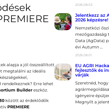
ödések
2026.08.03.
a PREMIERE
Jelentkezz az
2026 képzésre!
Nemzetközi őszi 
mezőgazdaság t
Data (AgData) p
évi Autumn …
2026.08.01.
k alapja a jól összeállított
EU AGRI Hacka
fejlesztők és i
 megtalálni az ideális
várják
 készségekkel,
Szeretnéd, hogy 
al rendelkeznek? Erre lehet
agrármegoldása
ortium Builder
eszköz.
igényeire épülje
:30
között az érdeklődők
Megnyílt a jelen
ktív
PREMIERE