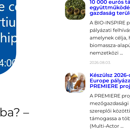
10 000 eurós 
együttműködés
gazdaság terü
A BIO-INSPIRE p
pályázati felhívá
amelynek célja, 
biomassza-alapú
nemzetközi …
2026.08.03.
Készülsz 2026-
Europe pályáza
PREMIERE proj
A PREMIERE proje
mezőgazdasági k
ba? –
szereplői közöt
támogassa a töb
(Multi-Actor …