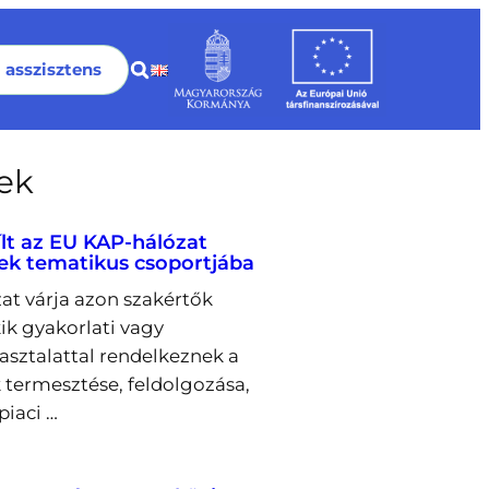
I asszisztens
rek
ílt az EU KAP-hálózat
ek tematikus csoportjába
at várja azon szakértők
kik gyakorlati vagy
pasztalattal rendelkeznek a
 termesztése, feldolgozása,
piaci …