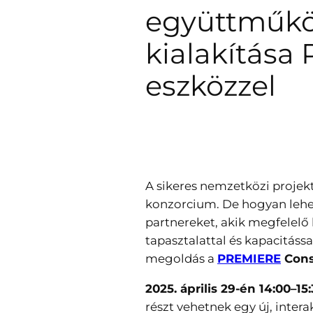
együttműk
kialakítás
eszközzel
A sikeres nemzetközi projekte
konzorcium. De hogyan lehet
partnereket, akik megfelelő
tapasztalattal és kapacitáss
megoldás a
PREMIERE
Cons
2025. április 29-én 14:00–15
részt vehetnek egy új, intera