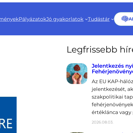
mények
Pályázatok
Jó gyakorlatok
Tudástár
A
Legfrissebb hí
Jelentkezés ny
Fehérjenövény
Az EU KAP-hálóz
jelentkezését, a
szakpolitikai ta
fehérjenövények
értéklánca vagy 
2026.08.03.