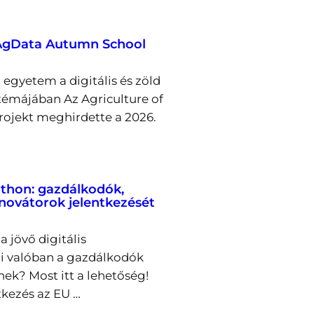
 AgData Autumn School
egyetem a digitális és zöld
émájában Az Agriculture of
rojekt meghirdette a 2026.
thon: gazdálkodók,
nnovátorok jelentkezését
a jövő digitális
i valóban a gazdálkodók
nek? Most itt a lehetőség!
tkezés az EU …