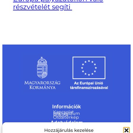
részvételét segíti
Információk
Kapcsolat
Impresszum
Rólunk
Oldaltérkép
Adatvédelem
Jogi nyilatkozat
Hozzájárulás kezelése
Adatvédelmi nyilatkozat