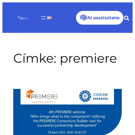
Ugrás
a
AI asszisztens
tartalomhoz
Címke:
premiere