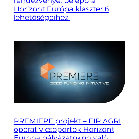
rendezvénye: belépő a
Horizont Európa klaszter 6
lehetőségeihez
PREMIERE projekt – EIP AGRI
operatív csoportok Horizont
Európa pályázatokon való