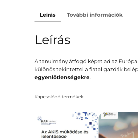
Leírás
További információk
Leírás
A tanulmány átfogó képet ad az Európa
különös tekintettel a fiatal gazdák bel
egyenlőtlenségekre
.
Kapcsolódó termékek