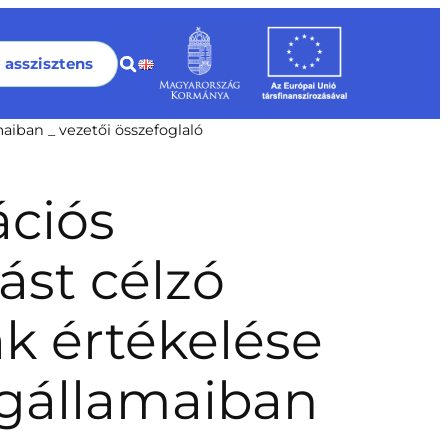
I asszisztens
aiban _ vezetői összefoglaló
ációs
ást célzó
ák értékelése
agállamaiban