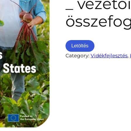
_ vezető
összefog
Letöltés
Category:
Vidékfejlesztés
, 