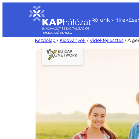
Ugrás
a
Rólunk
Hírek
Ese
tartalomhoz
Kezdőlap
/
Kiadványok
/
Vidékfejlesztés
/ A ge