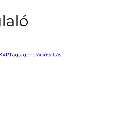
i
laló
KAP
Tags:
generációváltás