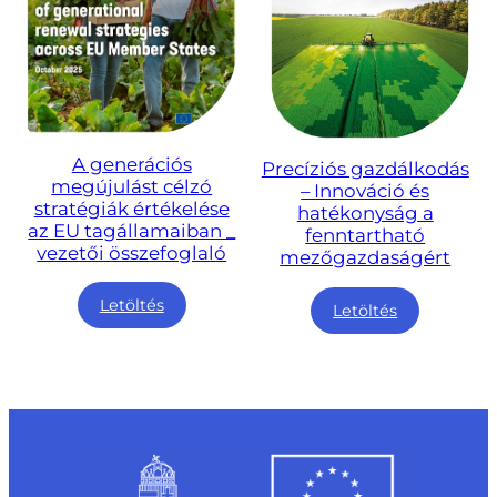
A generációs
Precíziós gazdálkodás
megújulást célzó
– Innováció és
stratégiák értékelése
hatékonyság a
az EU tagállamaiban _
fenntartható
vezetői összefoglaló
mezőgazdaságért
Letöltés
Letöltés