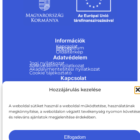
Információk
Kapcsolat
Impresszum
Rólunk
Oldaltérkép
Adatvédelem
Jogi nyilatkozat
Adatvédelmi nyilatkozat
Akadálymentesítési nyilatkozat
Cookie tájékoztató
Kapcsolat
ite@a
Hozzájárulás kezelése
ki.gov.
hu
A weboldal sütiket használ a weboldal működtetése, használatának
+36 1 217 1011
megkönnyítése, a weboldalon végzett tevékenység nyomon követése
és releváns ajánlatok megjelenítése érdekében.
Elfogadom