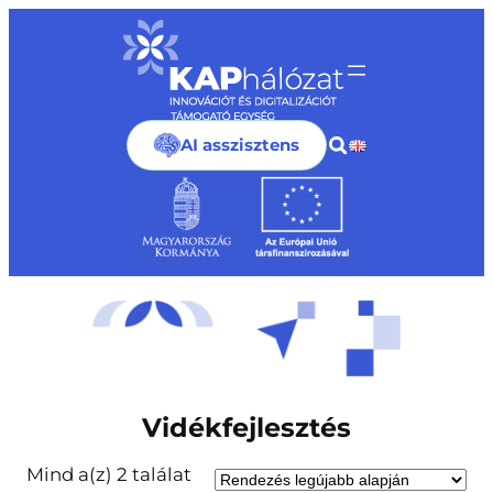
Ugrás
a
tartalomhoz
AI asszisztens
Vidékfejlesztés
Mind a(z) 2 találat