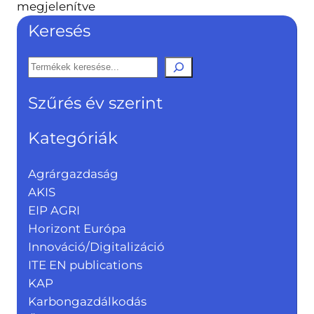
Sorted
megjelenítve
by
Keresés
latest
K
e
Szűrés év szerint
r
e
Kategóriák
s
é
Agrárgazdaság
s
AKIS
EIP AGRI
Horizont Európa
Innováció/Digitalizáció
ITE EN publications
KAP
Karbongazdálkodás