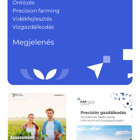
Öntözés
Precision farming
Vidékfejlesztés
Vízgazdálkodás
Megjelenés