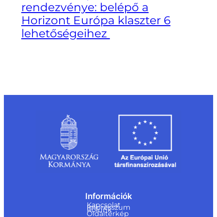
rendezvénye: belépő a
Horizont Európa klaszter 6
lehetőségeihez
Információk
Kapcsolat
Impresszum
Rólunk
Oldaltérkép