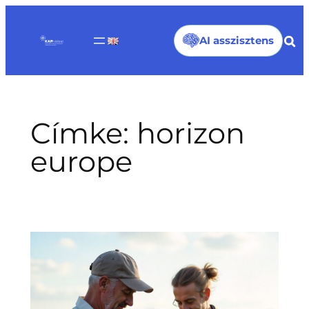
Ugrás
a
AI asszisztens
tartalomhoz
Címke:
horizon
europe