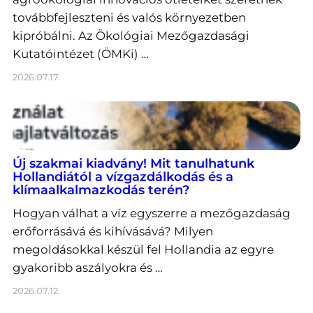
továbbfejleszteni és valós környezetben
kipróbálni. Az Ökológiai Mezőgazdasági
Kutatóintézet (ÖMKi) …
2026.07.17.
Új szakmai kiadvány! Mit tanulhatunk
Hollandiától a vízgazdálkodás és a
klímaalkalmazkodás terén?
Hogyan válhat a víz egyszerre a mezőgazdaság
erőforrásává és kihívásává? Milyen
megoldásokkal készül fel Hollandia az egyre
gyakoribb aszályokra és …
2026.07.12.