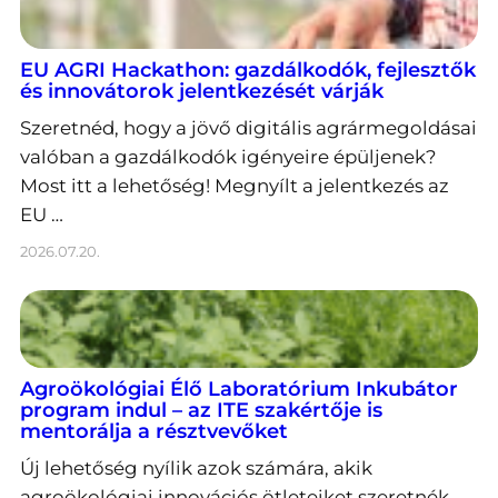
EU AGRI Hackathon: gazdálkodók, fejlesztők
és innovátorok jelentkezését várják
Szeretnéd, hogy a jövő digitális agrármegoldásai
valóban a gazdálkodók igényeire épüljenek?
Most itt a lehetőség! Megnyílt a jelentkezés az
EU …
2026.07.20.
Agroökológiai Élő Laboratórium Inkubátor
program indul – az ITE szakértője is
mentorálja a résztvevőket
Új lehetőség nyílik azok számára, akik
agroökológiai innovációs ötleteiket szeretnék