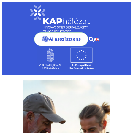
Ugrás
a
tartalomhoz
AI asszisztens