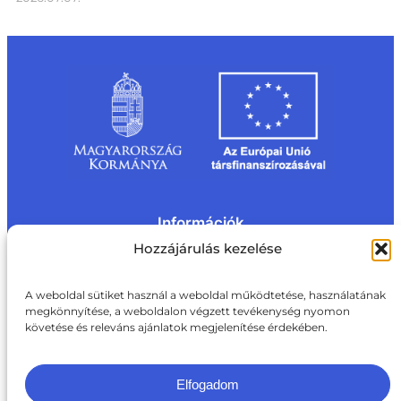
Információk
Kapcsolat
Impresszum
Rólunk
Hozzájárulás kezelése
Oldaltérkép
Adatvédelem
Jogi nyilatkozat
Adatvédelmi nyilatkozat
A weboldal sütiket használ a weboldal működtetése, használatának
Akadálymentesítési nyilatkozat
megkönnyítése, a weboldalon végzett tevékenység nyomon
Cookie tájékoztató
követése és releváns ajánlatok megjelenítése érdekében.
Kapcsolat
ite@aki.gov.hu
+36 1 217 1011
Elfogadom