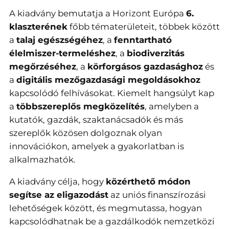
A kiadvány bemutatja a Horizont Európa
6.
klaszterének
főbb tématerületeit, többek között
a
talaj egészségéhez
, a
fenntartható
élelmiszer-termeléshez
, a
biodiverzitás
megőrzéséhez
, a
körforgásos gazdasághoz
és
a
digitális mezőgazdasági megoldásokhoz
kapcsolódó felhívásokat. Kiemelt hangsúlyt kap
a
többszereplős megközelítés
, amelyben a
kutatók, gazdák, szaktanácsadók és más
szereplők közösen dolgoznak olyan
innovációkon, amelyek a gyakorlatban is
alkalmazhatók.
A kiadvány célja, hogy
közérthető módon
segítse az eligazodást
az uniós finanszírozási
lehetőségek között, és megmutassa, hogyan
kapcsolódhatnak be a gazdálkodók nemzetközi