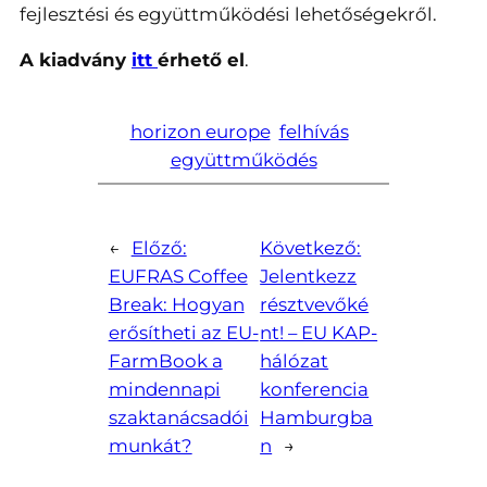
fejlesztési és együttműködési lehetőségekről.
A kiadvány
itt
érhető el
.
horizon europe
felhívás
együttműködés
←
Előző:
Következő:
EUFRAS Coffee
Jelentkezz
Break: Hogyan
résztvevőké
erősítheti az EU-
nt! – EU KAP-
FarmBook a
hálózat
mindennapi
konferencia
szaktanácsadói
Hamburgba
munkát?
n
→