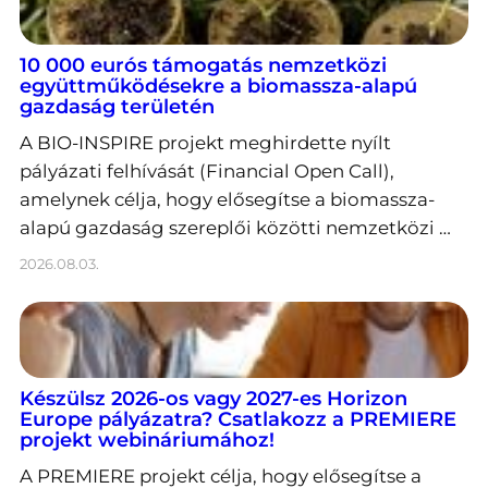
10 000 eurós támogatás nemzetközi
együttműködésekre a biomassza-alapú
gazdaság területén
A BIO-INSPIRE projekt meghirdette nyílt
pályázati felhívását (Financial Open Call),
amelynek célja, hogy elősegítse a biomassza-
alapú gazdaság szereplői közötti nemzetközi …
2026.08.03.
Készülsz 2026-os vagy 2027-es Horizon
Europe pályázatra? Csatlakozz a PREMIERE
projekt webináriumához!
A PREMIERE projekt célja, hogy elősegítse a