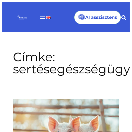
Ugrás
a
AI asszisztens
tartalomhoz
Címke:
sertésegészségügy