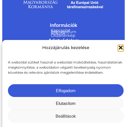
Információk
Kapcsolat
Impresszum
Rólunk
Oldaltérkép
Adatvédelem
Jogi nyilatkozat
Hozzájárulás kezelése
Adatvédelmi nyilatkozat
Akadálymentesítési nyilatkozat
Cookie tájékoztató
Kapcsolat
A weboldal sütiket használ a weboldal működtetése, használatának
megkönnyítése, a weboldalon végzett tevékenység nyomon
ite@a
követése és releváns ajánlatok megjelenítése érdekében.
ki.gov.
hu
+36 1 217 1011
Elfogadom
Elutasítom
Beállítások