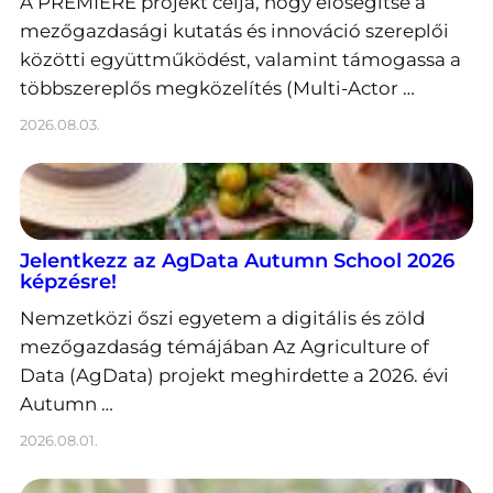
A PREMIERE projekt célja, hogy elősegítse a
mezőgazdasági kutatás és innováció szereplői
közötti együttműködést, valamint támogassa a
többszereplős megközelítés (Multi-Actor …
2026.08.03.
Jelentkezz az AgData Autumn School 2026
képzésre!
Nemzetközi őszi egyetem a digitális és zöld
mezőgazdaság témájában Az Agriculture of
Data (AgData) projekt meghirdette a 2026. évi
Autumn …
2026.08.01.