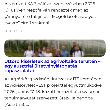
A Nemzeti KAP-hálózat szervezésében 2026.
július 7-én Mezőfalván rendezték meg az
„Aranyat érő talajélet – Megoldások aszályos
évekre” című szakmai …
2026.07.08.
Úttörő kísérletek az agrivoltaika terültén –
egy ausztriai ültetvénylátogatás
tapasztalatai
Az Agrárközgazdasági Intézet az ITE keretében
az AdvisoryNetPEST projekttel együttműködve
2026. június 17–18. között nemzetközi szakmai
tanulmányutat szervezett Graz-Haideggbe
(Ausztria), …