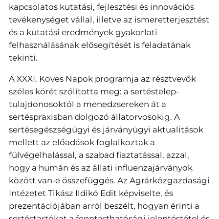
kapcsolatos kutatási, fejlesztési és innovációs
tevékenységet vállal, illetve az ismeretterjesztést
és a kutatási eredmények gyakorlati
felhasználásának elősegítését is feladatának
tekinti.
A XXXI. Köves Napok programja az résztvevők
széles körét szólította meg: a sertéstelep-
tulajdonosoktól a menedzsereken át a
sertéspraxisban dolgozó állatorvosokig. A
sertésegészségügyi és járványügyi aktualitások
mellett az előadások foglalkoztak a
fülvégelhalással, a szabad fiaztatással, azzal,
hogy a humán és az állati influenzajárványok
között van-e összefüggés. Az Agrárközgazdasági
Intézetet Tikász Ildikó Edit képviselte, és
prezentációjában arról beszélt, hogyan érinti a
sertéstartókat a fenntarthatósági jelentéstétel és