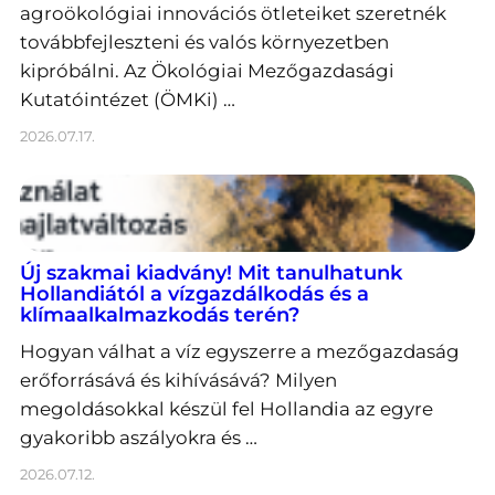
agroökológiai innovációs ötleteiket szeretnék
továbbfejleszteni és valós környezetben
kipróbálni. Az Ökológiai Mezőgazdasági
Kutatóintézet (ÖMKi) …
2026.07.17.
Új szakmai kiadvány! Mit tanulhatunk
Hollandiától a vízgazdálkodás és a
klímaalkalmazkodás terén?
Hogyan válhat a víz egyszerre a mezőgazdaság
erőforrásává és kihívásává? Milyen
megoldásokkal készül fel Hollandia az egyre
gyakoribb aszályokra és …
2026.07.12.