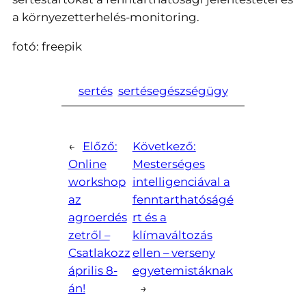
a környezetterhelés-monitoring.
fotó: freepik
sertés
sertésegészségügy
←
Előző:
Következő:
Online
Mesterséges
workshop
intelligenciával a
az
fenntarthatóságé
agroerdés
rt és a
zetről –
klímaváltozás
Csatlakozz
ellen – verseny
április 8-
egyetemistáknak
án!
→