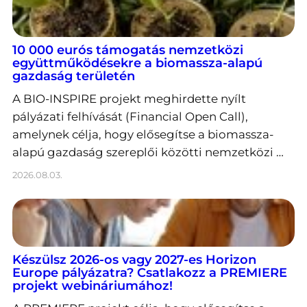
10 000 eurós támogatás nemzetközi
együttműködésekre a biomassza-alapú
gazdaság területén
A BIO-INSPIRE projekt meghirdette nyílt
pályázati felhívását (Financial Open Call),
amelynek célja, hogy elősegítse a biomassza-
alapú gazdaság szereplői közötti nemzetközi …
2026.08.03.
Készülsz 2026-os vagy 2027-es Horizon
Europe pályázatra? Csatlakozz a PREMIERE
projekt webináriumához!