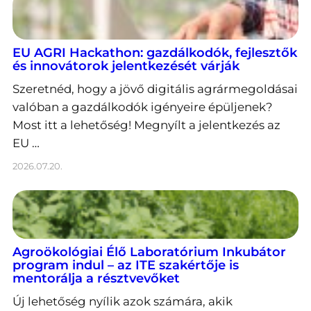
EU AGRI Hackathon: gazdálkodók, fejlesztők
és innovátorok jelentkezését várják
Szeretnéd, hogy a jövő digitális agrármegoldásai
valóban a gazdálkodók igényeire épüljenek?
Most itt a lehetőség! Megnyílt a jelentkezés az
EU …
2026.07.20.
Agroökológiai Élő Laboratórium Inkubátor
program indul – az ITE szakértője is
mentorálja a résztvevőket
Új lehetőség nyílik azok számára, akik