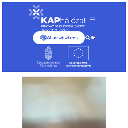
Ugrás
a
tartalomhoz
AI asszisztens