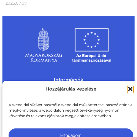
2026.07.07.
Információk
Kapcsolat
Impresszum
Rólunk
Hozzájárulás kezelése
Oldaltérkép
Adatvédelem
Jogi nyilatkozat
Adatvédelmi nyilatkozat
A weboldal sütiket használ a weboldal működtetése, használatának
Akadálymentesítési nyilatkozat
megkönnyítése, a weboldalon végzett tevékenység nyomon
Cookie tájékoztató
követése és releváns ajánlatok megjelenítése érdekében.
Kapcsolat
ite@aki.gov.hu
+36 1 217 1011
Elfogadom