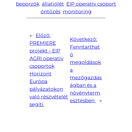
beporzók
állatjólét
EIP operatív csoport
öntözés
monitoring
←
Előző:
Következő:
PREMIERE
Fenntarthat
projekt – EIP
ó
AGRI operatív
megoldások
csoportok
a
Horizont
mezőgazdas
Európa
ágban és a
pályázatokon
növényterm
való részvételét
esztésben
→
segíti