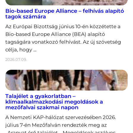
Bio-based Europe Alliance – felhívás alapító
tagok számára
Az Európai Bizottság június 10-én közzétette a
Bio-based Europe Alliance (BEA) alapító
tagságára vonatkozó felhívást. Az új szövetség
célja, hogy …
2026.07.09.
Talajélet a gyakorlatban –
klímaalkalmazkodási megoldások a
mezőfalvai szakmai napon
A Nemzeti KAP-hálózat szervezésében 2026.
július 7-én Mezőfalván rendezték meg az
„Aranyat érő talajélet – Megoldások aszályos