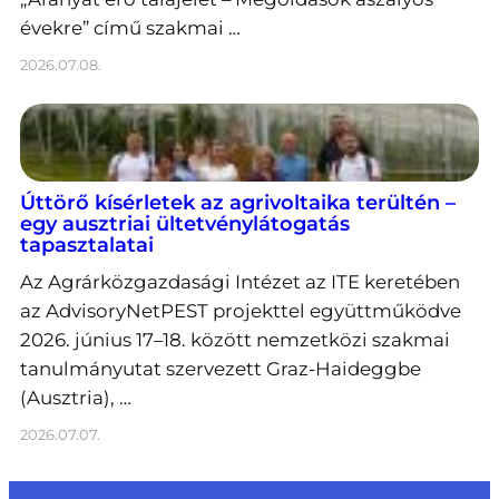
évekre” című szakmai …
2026.07.08.
Úttörő kísérletek az agrivoltaika terültén –
egy ausztriai ültetvénylátogatás
tapasztalatai
Az Agrárközgazdasági Intézet az ITE keretében
az AdvisoryNetPEST projekttel együttműködve
2026. június 17–18. között nemzetközi szakmai
tanulmányutat szervezett Graz-Haideggbe
(Ausztria), …
2026.07.07.