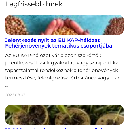
Legfrissebb hírek
Jelentkezés nyílt az EU KAP-hálózat
Fehérjenövények tematikus csoportjába
Az EU KAP-hálózat várja azon szakértők
jelentkezését, akik gyakorlati vagy szakpolitikai
tapasztalattal rendelkeznek a fehérjenövények
termesztése, feldolgozása, értéklánca vagy piaci
…
2026.08.03.