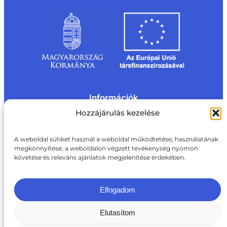
Információk
Kapcsolat
Impresszum
Rólunk
Hozzájárulás kezelése
Oldaltérkép
Adatvédelem
Jogi nyilatkozat
Adatvédelmi nyilatkozat
A weboldal sütiket használ a weboldal működtetése, használatának
Akadálymentesítési nyilatkozat
megkönnyítése, a weboldalon végzett tevékenység nyomon
Cookie tájékoztató
követése és releváns ajánlatok megjelenítése érdekében.
Kapcsolat
ite@aki.gov.hu
+36 1 217 1011
Elfogadom
Elutasítom