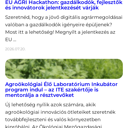
EU AGRI Hackathon: gazdálkodók, fejlesztők
és innovátorok jelentkezését várják
Szeretnéd, hogy a jövő digitális agrármegoldásai
valóban a gazdálkodók igényeire épüljenek?
Most itt a lehetőség! Megnyílt a jelentkezés az
EU …
2026.07.20.
Agroökológiai Élő Laboratórium Inkubátor
program indul – az ITE szakértője is
mentorálja a résztvevőket
Új lehetőség nyílik azok számára, akik
agroökológiai innovációs ötleteiket szeretnék
továbbfejleszteni és valós környezetben
kipróbálni. Az Ökológiai Mezőgazdasági