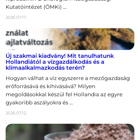
Kutatóintézet (ÖMKi) …
2026.07.17.
Új szakmai kiadvány! Mit tanulhatunk
Hollandiától a vízgazdálkodás és a
klímaalkalmazkodás terén?
Hogyan válhat a víz egyszerre a mezőgazdaság
erőforrásává és kihívásává? Milyen
megoldásokkal készül fel Hollandia az egyre
gyakoribb aszályokra és …
2026.07.12.