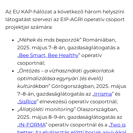
Az EU KAP-hálózat a következő három helyszíni
látogatást szervezi az EIP-AGRI operatív csoport
projektjei számára:
„
Méhek és más beporzók
” Romániában,
2025. május 7–8-án, gazdaságlátogatás a
„
Bee Smart, Bee Healthy
” operatív
csoportnál;
„
Öntözés – a vízhasználati gyakorlatok
optimalizálása egynyári (és évelő)
kultúrákban
” Görögországban, 2025. május
7–8-án, gazdaságlátogatás az „
Irrisma
” és
„
SisRice
” elnevezésű operatív csoportnál;
„
Állatjóléti monitoring
” Olaszországban,
2025. május 8–9-én, gazdaságlátogatás az
„
IN-FORMA
” operatív csoportnál és a „
Two is
better: Az elválasztás előtti borjak anyjukkal