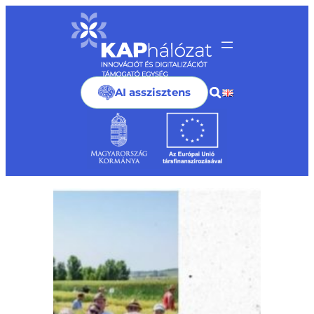
Ugrás
a
tartalomhoz
AI asszisztens