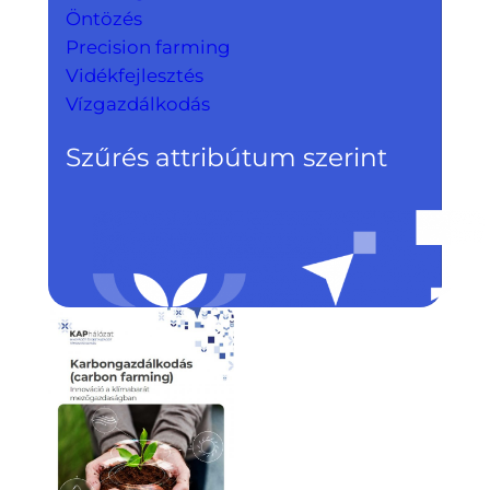
Öntözés
Precision farming
Vidékfejlesztés
Vízgazdálkodás
Szűrés attribútum szerint