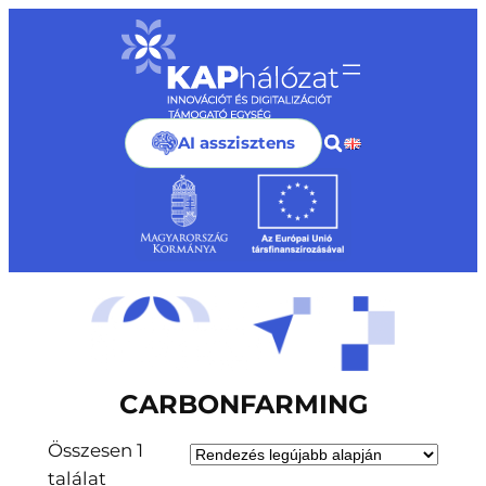
Ugrás
a
tartalomhoz
AI asszisztens
CARBONFARMING
Összesen 1
találat