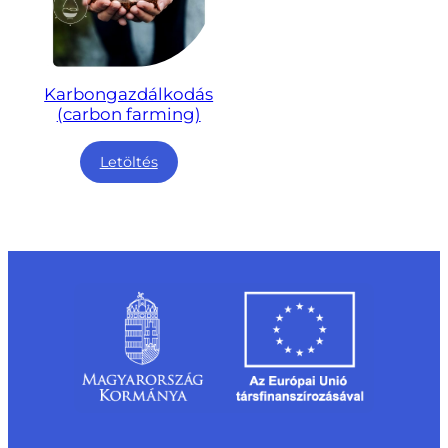
Karbongazdálkodás
(carbon farming)
Letöltés