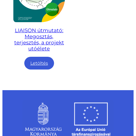
LIAISON útmutató:
Megosztás,
terjesztés, a projekt
utóélete
Letöltés