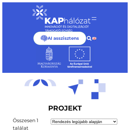
Ugrás
a
tartalomhoz
AI asszisztens
PROJEKT
Összesen 1
találat