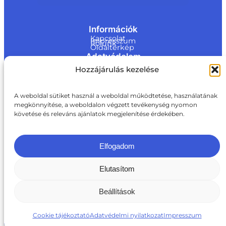
Információk
Kapcsolat
Impresszum
Rólunk
Oldaltérkép
Adatvédelem
Jogi nyilatkozat
Hozzájárulás kezelése
Adatvédelmi nyilatkozat
Akadálymentesítési nyilatkozat
Cookie tájékoztató
Kapcsolat
A weboldal sütiket használ a weboldal működtetése, használatának
megkönnyítése, a weboldalon végzett tevékenység nyomon
ite@a
követése és releváns ajánlatok megjelenítése érdekében.
ki.gov.
hu
+36 1 217 1011
Elfogadom
Elutasítom
Beállítások
Cookie tájékoztató
Adatvédelmi nyilatkozat
Impresszum