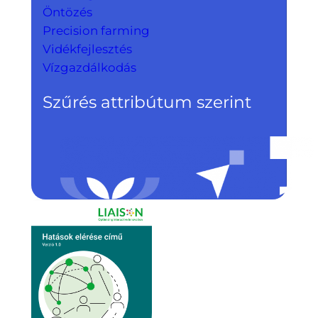
Öntözés
Precision farming
Vidékfejlesztés
Vízgazdálkodás
Szűrés attribútum szerint