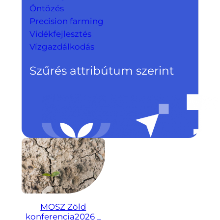
Öntözés
Precision farming
Vidékfejlesztés
Vízgazdálkodás
Szűrés attribútum szerint
MOSZ Zöld
konferencia2026 _