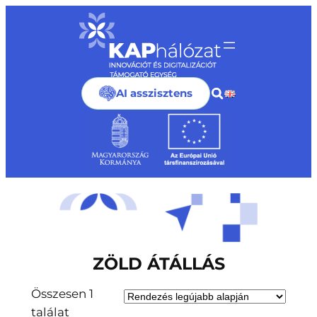
Ugrás
a
tartalomhoz
AI asszisztens
ZÖLD ÁTÁLLÁS
Összesen 1
találat