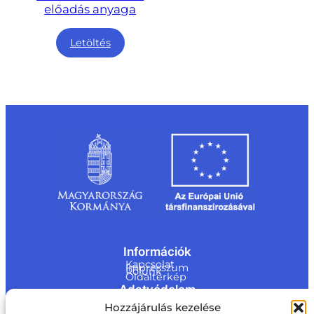
előadás anyaga
Letöltés
Információk
Kapcsolat
Impresszum
Rólunk
Oldaltérkép
Adatvédelem
Jogi nyilatkozat
Hozzájárulás kezelése
Adatvédelmi nyilatkozat