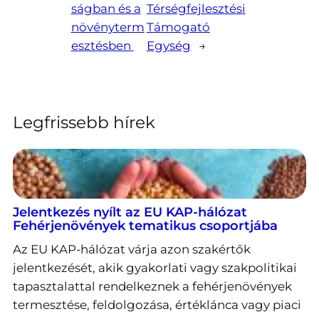
ságban és a
Térségfejlesztési
növényterm
Támogató
esztésben
Egység
→
Legfrissebb hírek
Jelentkezés nyílt az EU KAP-hálózat
Fehérjenövények tematikus csoportjába
Az EU KAP-hálózat várja azon szakértők
jelentkezését, akik gyakorlati vagy szakpolitikai
tapasztalattal rendelkeznek a fehérjenövények
termesztése, feldolgozása, értéklánca vagy piaci