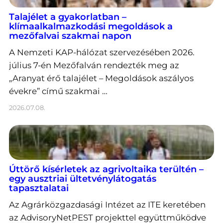
Talajélet a gyakorlatban –
klímaalkalmazkodási megoldások a
mezőfalvai szakmai napon
A Nemzeti KAP-hálózat szervezésében 2026.
július 7-én Mezőfalván rendezték meg az
„Aranyat érő talajélet – Megoldások aszályos
évekre” című szakmai …
2026.07.08.
Úttörő kísérletek az agrivoltaika terültén –
egy ausztriai ültetvénylátogatás
tapasztalatai
Az Agrárközgazdasági Intézet az ITE keretében
az AdvisoryNetPEST projekttel együttműködve