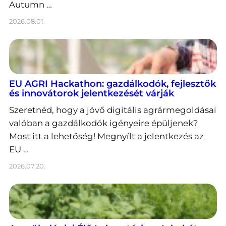
Autumn …
2026.08.01.
EU AGRI Hackathon: gazdálkodók, fejlesztők
és innovátorok jelentkezését várják
Szeretnéd, hogy a jövő digitális agrármegoldásai
valóban a gazdálkodók igényeire épüljenek?
Most itt a lehetőség! Megnyílt a jelentkezés az
EU …
2026.07.20.