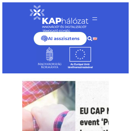
Ugrás
a
tartalomhoz
AI asszisztens