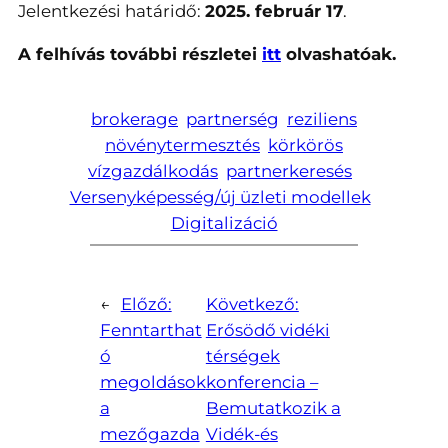
Jelentkezési határidő:
2025. február 17
.
A felhívás további részletei
itt
olvashatóak.
brokerage
partnerség
reziliens
növénytermesztés
körkörös
vízgazdálkodás
partnerkeresés
Versenyképesség/új üzleti modellek
Digitalizáció
←
Előző:
Következő:
Fenntarthat
Erősödő vidéki
ó
térségek
megoldások
konferencia –
a
Bemutatkozik a
mezőgazda
Vidék-és