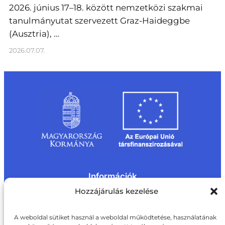
2026. június 17–18. között nemzetközi szakmai
tanulmányutat szervezett Graz-Haideggbe
(Ausztria), …
2026.07.07.
Információk
Kapcsolat
Impresszum
Rólunk
Hozzájárulás kezelése
Oldaltérkép
Adatvédelem
Jogi nyilatkozat
Adatvédelmi nyilatkozat
A weboldal sütiket használ a weboldal működtetése, használatának
Akadálymentesítési nyilatkozat