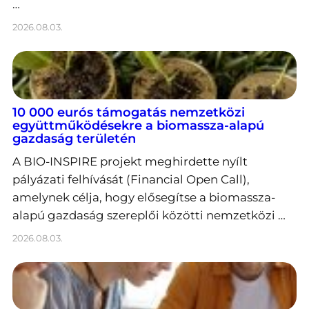
…
2026.08.03.
10 000 eurós támogatás nemzetközi
együttműködésekre a biomassza-alapú
gazdaság területén
A BIO-INSPIRE projekt meghirdette nyílt
pályázati felhívását (Financial Open Call),
amelynek célja, hogy elősegítse a biomassza-
alapú gazdaság szereplői közötti nemzetközi …
2026.08.03.