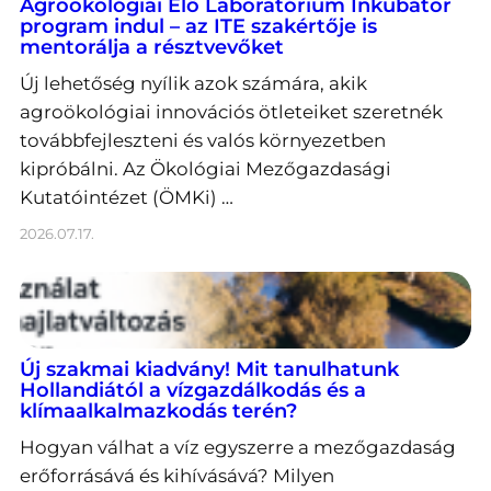
Agroökológiai Élő Laboratórium Inkubátor
program indul – az ITE szakértője is
mentorálja a résztvevőket
Új lehetőség nyílik azok számára, akik
agroökológiai innovációs ötleteiket szeretnék
továbbfejleszteni és valós környezetben
kipróbálni. Az Ökológiai Mezőgazdasági
Kutatóintézet (ÖMKi) …
2026.07.17.
Új szakmai kiadvány! Mit tanulhatunk
Hollandiától a vízgazdálkodás és a
klímaalkalmazkodás terén?
Hogyan válhat a víz egyszerre a mezőgazdaság
erőforrásává és kihívásává? Milyen