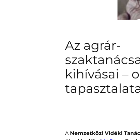
Az agrár-
szaktanács
kihívásai –
tapasztalata
A
Nemzetközi Vidéki Tanác