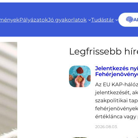
mények
Pályázatok
Jó gyakorlatok
Tudástár
A
Legfrissebb hí
Jelentkezés ny
Fehérjenövény
Az EU KAP-hálóz
jelentkezését, a
szakpolitikai ta
fehérjenövények
értéklánca vagy 
2026.08.03.