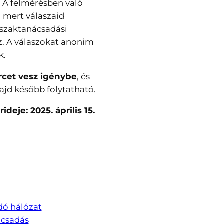
?
A felmérésben való
, mert válaszaid
 szaktanácsadási
z. A válaszokat anonim
k.
ercet vesz igénybe
, és
ajd később folytatható.
rideje: 2025. április 15.
dó hálózat
ácsadás