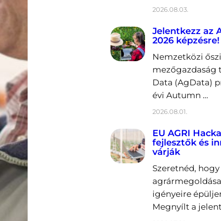
2026.08.03.
Jelentkezz az
2026 képzésre!
Nemzetközi őszi 
mezőgazdaság t
Data (AgData) p
évi Autumn …
2026.08.01.
EU AGRI Hacka
fejlesztők és i
várják
Szeretnéd, hogy 
agrármegoldása
igényeire épülje
Megnyílt a jelen