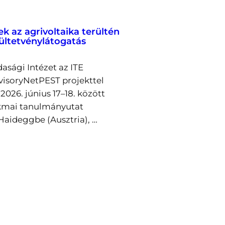
ek az agrivoltaika terültén
 ültetvénylátogatás
asági Intézet az ITE
visoryNetPEST projekttel
026. június 17–18. között
kmai tanulmányutat
Haideggbe (Ausztria), …