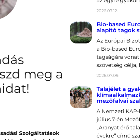
az egyre gyakori
2026.07.12.
Bio-based Europ
alapító tagok 
Az Európai Bizot
a Bio-based Euro
adás
tagságára vonatk
szövetség célja,
 oszd meg a
2026.07.09.
idat!
Talajélet a gya
klímaalkalmaz
mezőfalvai sz
A Nemzeti KAP-h
július 7-én Mez
„Aranyat érő tal
sadási Szolgáltatások
évekre” című sz