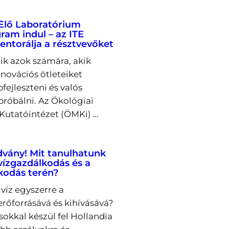
Élő Laboratórium
ram indul – az ITE
entorálja a résztvevőket
lik azok számára, akik
novációs ötleteiket
fejleszteni és valós
próbálni. Az Ökológiai
utatóintézet (ÖMKi) …
dvány! Mit tanulhatunk
 vízgazdálkodás és a
kodás terén?
víz egyszerre a
őforrásává és kihívásává?
okkal készül fel Hollandia