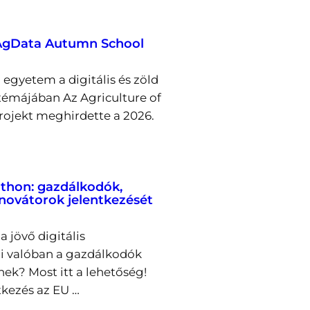
 AgData Autumn School
egyetem a digitális és zöld
émájában Az Agriculture of
rojekt meghirdette a 2026.
thon: gazdálkodók,
nnovátorok jelentkezését
a jövő digitális
i valóban a gazdálkodók
nek? Most itt a lehetőség!
tkezés az EU …