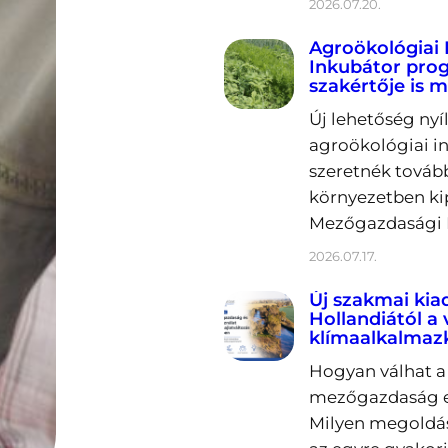
2026.07.20.
Agroökológiai 
Inkubátor prog
szakértője is m
Új lehetőség nyí
agroökológiai in
szeretnék tovább
környezetben ki
Mezőgazdasági K
2026.07.17.
Új szakmai kia
Hollandiától a
klímaalkalmaz
Hogyan válhat a 
mezőgazdaság er
Milyen megoldás