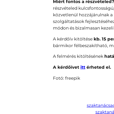
Miért fontos a részvételed
részvételed kulcsfontosságú
közvetlenül hozzájárulnak a
szolgáltatások fejlesztéséhe
módon és bizalmasan kezeli
A kérdőív kitöltése
kb. 15 p
bármikor félbeszakítható, m
A felmérés kitöltésének
hatá
A kérdőívet
itt
érheted el.
Fotó: freepik
szaktanácsa
szaktan