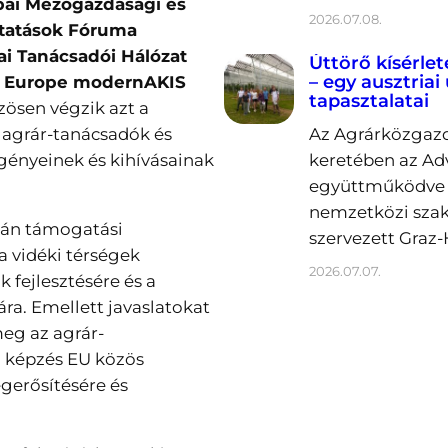
pai Mezőgazdasági és
2026.07.08.
ltatások Fóruma
ai Tanácsadói Hálózat
Úttörő kísérlet
– egy ausztriai
n Europe modernAKIS
tapasztalatai
zösen végzik azt a
z agrár-tanácsadók és
Az Agrárközgazd
gényeinek és kihívásainak
keretében az Ad
együttműködve 2
nemzetközi sza
ján támogatási
szervezett Graz-
a vidéki térségek
2026.07.07.
 fejlesztésére és a
a. Emellett javaslatokat
eg az agrár-
i képzés EU közös
gerősítésére és