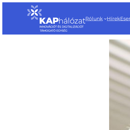
Ugrás
a
Rólunk
Hírek
Ese
tartalomhoz