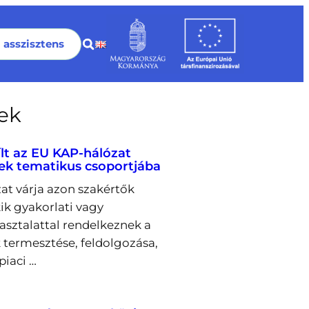
I asszisztens
rek
ílt az EU KAP-hálózat
ek tematikus csoportjába
at várja azon szakértők
kik gyakorlati vagy
pasztalattal rendelkeznek a
 termesztése, feldolgozása,
piaci …