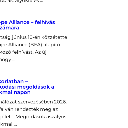
bb aszályokra és …
e Alliance – felhívás
számára
tság június 10-én közzétette
pe Alliance (BEA) alapító
ozó felhívást. Az új
 hogy …
korlatban –
kodási megoldások a
akmai napon
álózat szervezésében 2026.
őfalván rendezték meg az
ajélet – Megoldások aszályos
akmai …