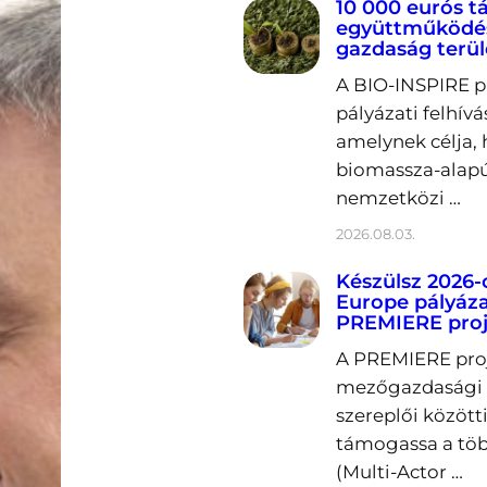
10 000 eurós 
együttműködés
gazdaság terü
A BIO-INSPIRE p
pályázati felhívá
amelynek célja, 
biomassza-alapú
nemzetközi …
2026.08.03.
Készülsz 2026-
Europe pályáza
PREMIERE proj
A PREMIERE proje
mezőgazdasági k
szereplői közöt
támogassa a töb
(Multi-Actor …