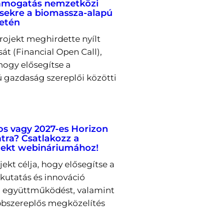
támogatás nemzetközi
ekre a biomassza-alapú
letén
rojekt meghirdette nyílt
sát (Financial Open Call),
hogy elősegítse a
 gazdaság szereplői közötti
os vagy 2027-es Horizon
tra? Csatlakozz a
ekt webináriumához!
kt célja, hogy elősegítse a
utatás és innováció
ti együttműködést, valamint
bszereplős megközelítés