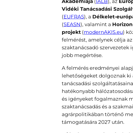
Akadémiája
(
IALB
), az
Euró
Vidéki Tanácsadási Szolgá
(
EUFRAS
), a
Délkelet-európ
(
SEASN
), valamint a
Horizo
projekt
(
modernAKIS.eu
) kö
felmérést, amelynek célja a
szaktanácsadó szervezetek i
jobb megértése.
A felmérés eredményei alap
lehetőségeket dolgoznak ki 
tanácsadási szolgáltatásainak
hatékonyabb hálózatosodásár
és igényeket fogalmaznak m
szaktanácsadás és a szakma
agrárpolitikában történő me
támogatására 2027 után.