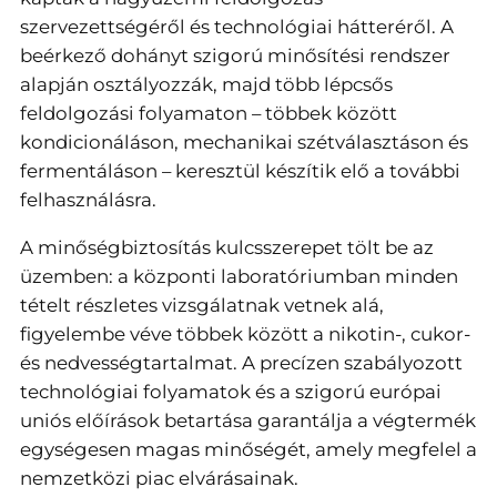
szervezettségéről és technológiai hátteréről. A
beérkező dohányt szigorú minősítési rendszer
alapján osztályozzák, majd több lépcsős
feldolgozási folyamaton – többek között
kondicionáláson, mechanikai szétválasztáson és
fermentáláson – keresztül készítik elő a további
felhasználásra.
A minőségbiztosítás kulcsszerepet tölt be az
üzemben: a központi laboratóriumban minden
tételt részletes vizsgálatnak vetnek alá,
figyelembe véve többek között a nikotin-, cukor-
és nedvességtartalmat. A precízen szabályozott
technológiai folyamatok és a szigorú európai
uniós előírások betartása garantálja a végtermék
egységesen magas minőségét, amely megfelel a
nemzetközi piac elvárásainak.