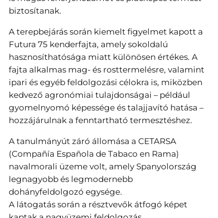
biztosítanak.
A terepbejárás során kiemelt figyelmet kapott a
Futura 75 kenderfajta, amely sokoldalú
hasznosíthatósága miatt különösen értékes. A
fajta alkalmas mag- és rosttermelésre, valamint
ipari és egyéb feldolgozási célokra is, miközben
kedvező agronómiai tulajdonságai – például
gyomelnyomó képessége és talajjavító hatása –
hozzájárulnak a fenntartható termesztéshez.
A tanulmányút záró állomása a CETARSA
(Compañía Española de Tabaco en Rama)
navalmorali üzeme volt, amely Spanyolország
legnagyobb és legmodernebb
dohányfeldolgozó egysége.
A látogatás során a résztvevők átfogó képet
kaptak a nagyüzemi feldolgozás