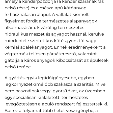
amely a kenderpozdorja (a kender szárának fás
belső része) és a mészalapú kötőanyag
felhasználásán alapul. A vállalat kiemelt
figyelmet fordít a természetes alapanyagok
alkalmazására: kizárólag természetes
hidraulikus meszet és agyagot használ, kerülve
mindenféle szintetikus kötésgyorsítót vagy
kémiai adalékanyagot. Ennek eredményeként a
végtermék teljesen páraáteresztő, valamint
gátolja a káros anyagok kibocsátását az épületek
belső terébe.
A gyártás egyik legidőigényesebb, egyben
legkörnyezetkímélőbb szakasza a szárítás. Mivel
nem használnak vegyi gyorsítókat, az üzemben
egy speciálisan kialakított, természetes
levegőztetésen alapuló rendszert fejlesztettek ki.
Bár ez a folyamat több hetet vesz igénybe, a