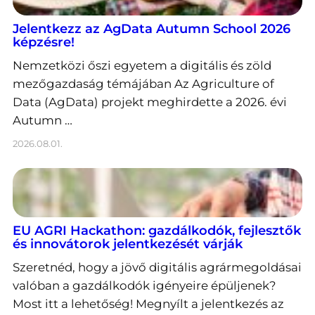
Jelentkezz az AgData Autumn School 2026
képzésre!
Nemzetközi őszi egyetem a digitális és zöld
mezőgazdaság témájában Az Agriculture of
Data (AgData) projekt meghirdette a 2026. évi
Autumn …
2026.08.01.
EU AGRI Hackathon: gazdálkodók, fejlesztők
és innovátorok jelentkezését várják
Szeretnéd, hogy a jövő digitális agrármegoldásai
valóban a gazdálkodók igényeire épüljenek?
Most itt a lehetőség! Megnyílt a jelentkezés az