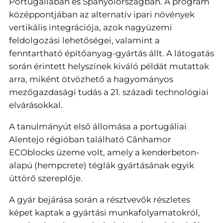
Portugáliában és Spanyolországban. A program
középpontjában az alternatív ipari növények
vertikális integrációja, azok nagyüzemi
feldolgozási lehetőségei, valamint a
fenntartható építőanyag-gyártás állt. A látogatás
során érintett helyszínek kiváló példát mutattak
arra, miként ötvözhető a hagyományos
mezőgazdasági tudás a 21. századi technológiai
elvárásokkal.
A tanulmányút első állomása a portugáliai
Alentejo régióban található Cânhamor
ECOblocks üzeme volt, amely a kenderbeton-
alapú (hempcrete) téglák gyártásának egyik
úttörő szereplője.
A gyár bejárása során a résztvevők részletes
képet kaptak a gyártási munkafolyamatokról,