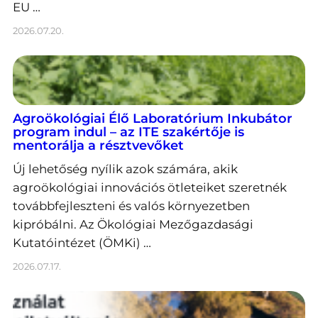
EU …
2026.07.20.
Agroökológiai Élő Laboratórium Inkubátor
program indul – az ITE szakértője is
mentorálja a résztvevőket
Új lehetőség nyílik azok számára, akik
agroökológiai innovációs ötleteiket szeretnék
továbbfejleszteni és valós környezetben
kipróbálni. Az Ökológiai Mezőgazdasági
Kutatóintézet (ÖMKi) …
2026.07.17.