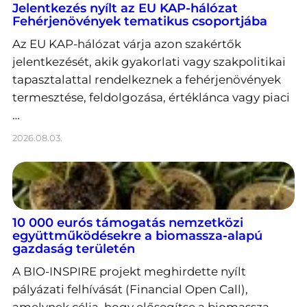
Jelentkezés nyílt az EU KAP-hálózat
Fehérjenövények tematikus csoportjába
Az EU KAP-hálózat várja azon szakértők
jelentkezését, akik gyakorlati vagy szakpolitikai
tapasztalattal rendelkeznek a fehérjenövények
termesztése, feldolgozása, értéklánca vagy piaci
…
2026.08.03.
10 000 eurós támogatás nemzetközi
együttműködésekre a biomassza-alapú
gazdaság területén
A BIO-INSPIRE projekt meghirdette nyílt
pályázati felhívását (Financial Open Call),
amelynek célja, hogy elősegítse a biomassza-