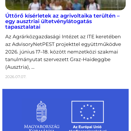
Úttörő kísérletek az agrivoltaika terültén –
egy ausztriai ültetvénylátogatás
tapasztalatai
Az Agrárközgazdasági Intézet az ITE keretében
az AdvisoryNetPEST projekttel együttműködve
2026. június 17–18. között nemzetközi szakmai
tanulmányutat szervezett Graz-Haideggbe
(Ausztria), …
2026.07.07.