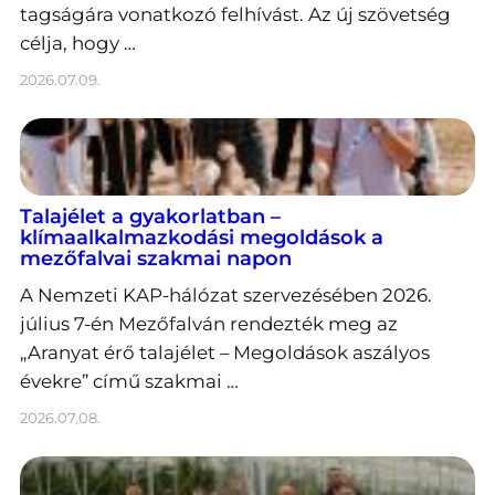
tagságára vonatkozó felhívást. Az új szövetség
célja, hogy …
2026.07.09.
Talajélet a gyakorlatban –
klímaalkalmazkodási megoldások a
mezőfalvai szakmai napon
A Nemzeti KAP-hálózat szervezésében 2026.
július 7-én Mezőfalván rendezték meg az
„Aranyat érő talajélet – Megoldások aszályos
évekre” című szakmai …
2026.07.08.