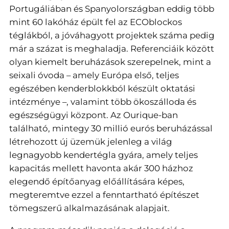
Portugáliában és Spanyolországban eddig több
mint 60 lakóház épült fel az ECOblockos
téglákból, a jóváhagyott projektek száma pedig
már a százat is meghaladja. Referenciáik között
olyan kiemelt beruházások szerepelnek, mint a
seixali óvoda – amely Európa első, teljes
egészében kenderblokkból készült oktatási
intézménye –, valamint több ökoszálloda és
egészségügyi központ. Az Ourique-ban
található, mintegy 30 millió eurós beruházással
létrehozott új üzemük jelenleg a világ
legnagyobb kendertégla gyára, amely teljes
kapacitás mellett havonta akár 300 házhoz
elegendő építőanyag előállítására képes,
megteremtve ezzel a fenntartható építészet
tömegszerű alkalmazásának alapjait.