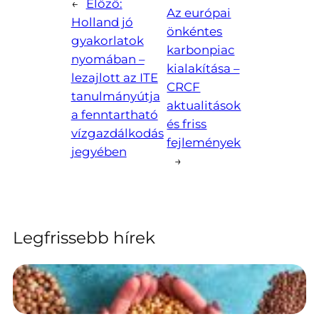
←
Előző:
Az európai
Holland jó
önkéntes
gyakorlatok
karbonpiac
nyomában –
kialakítása –
lezajlott az ITE
CRCF
tanulmányútja
aktualitások
a fenntartható
és friss
vízgazdálkodás
fejlemények
jegyében
→
Legfrissebb hírek