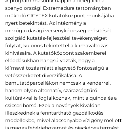
A program második napján a delegáció a
spanyolországi Extremadura tartományban
működő CICYTEX kutatóközpont munkájába
nyert betekintést. Az intézmény a
mezőgazdasági versenyképesség erősítését
szolgáló kutatás-fejlesztési tevékenységet
folytat, különös tekintettel a klímaváltozás
kihívásaira. A kutatóközpont szakemberei
előadásukban hangsúlyozták, hogy a
klímaváltozás miatt alapvető fontosságú a
vetésszerkezet diverzifikálása. A
bemutatóparcellákon nemcsak a kenderrel,
hanem olyan alternatív, szárazságtűrő
kultúrákkal is foglalkoznak, mint a quinoa és a
csicseriborsó. Ezek a növények kiválóan
illeszkednek a fenntartható gazdálkodási
modellekbe, mivel alacsonyabb vízigény mellett
is magas fehérjehozamot és piacképes termést