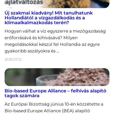
Új szakmai kiadvány! Mit tanulhatunk
Hollandiától a vízgazdálkodás és a
klímaalkalmazkodás terén?
Hogyan válhat a víz egyszerre a mezőgazdaság
erőforrásává és kihívásává? Milyen
megoldásokkal készül fel Hollandia az egyre
gyakoribb aszályokra és …
2026.07.12.
Bio-based Europe Alliance – felhívás alapító
tagok számára
Az Európai Bizottság június 10-én közzétette a
Bio-based Europe Alliance (BEA) alapító