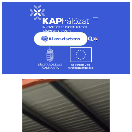
Ugrás
a
tartalomhoz
AI asszisztens