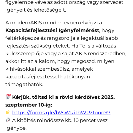
figyelembe véve az adott ország vagy szervezet
igényeit és lehetőségeit.
A modernAKIS minden évben elvégzi a
Kapacitásfejlesztési Igényfelmérést
, hogy
feltérképezze és rangsorolja a legaktuálisabb
fejlesztési szükségleteket. Ha Te is a változás
kulcsszereplője vagy a saját AKIS rendszeredben,
akkor itt az alkalom, hogy megoszd, milyen
kihívásokkal szembesülsz, amelyek
kapacitásfejlesztéssel hatékonyan
támogathatók.
Kérjük, töltsd ki a rövid kérdőívet 2025.
szeptember 10-ig:
https://forms.gle/bVsWRiJhWRztooo97
A kitöltés mindössze kb. 10 percet vesz
igénybe.