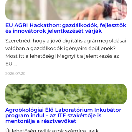
EU AGRI Hackathon: gazdálkodók, fejlesztők
és innovátorok jelentkezését várják
Szeretnéd, hogy a jövő digitális agrármegoldásai
valóban a gazdálkodók igényeire épüljenek?
Most itt a lehetőség! Megnyílt a jelentkezés az
EU …
2026.07.20.
Agroökológiai Élő Laboratórium Inkubátor
program indul – az ITE szakértője is
mentorálja a résztvevőket
Új lehetőség nyílik azok számára, akik