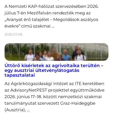
A Nemzeti KAP-hálózat szervezésében 2026.
július 7-én Mezőfalván rendezték meg az
„Aranyat érő talajélet – Megoldások aszályos
évekre” című szakmai …
2026.07.08.
Úttörő kísérletek az agrivoltaika terültén –
egy ausztriai ültetvénylátogatás
tapasztalatai
Az Agrárközgazdasági Intézet az ITE keretében
az AdvisoryNetPEST projekttel együttműködve
2026. június 17–18. között nemzetközi szakmai
tanulmányutat szervezett Graz-Haideggbe
(Ausztria), …