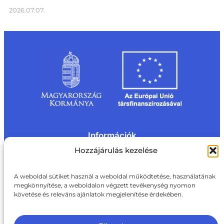
2026.07.07.
Információk
Kapcsolat
Impresszum
Rólunk
Hozzájárulás kezelése
Oldaltérkép
Adatvédelem
Jogi nyilatkozat
Adatvédelmi nyilatkozat
A weboldal sütiket használ a weboldal működtetése, használatának
Akadálymentesítési nyilatkozat
megkönnyítése, a weboldalon végzett tevékenység nyomon
Cookie tájékoztató
követése és releváns ajánlatok megjelenítése érdekében.
Kapcsolat
ite@aki.gov.hu
+36 1 217 1011