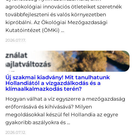
agroökológiai innovációs ötleteiket szeretnék
továbbfejleszteni és valós környezetben
kipróbálni. Az Ökológiai Mezőgazdasági
Kutatóintézet (ÖMKi) …
2026.07.17.
Új szakmai kiadvány! Mit tanulhatunk
Hollandiától a vízgazdálkodás és a
klímaalkalmazkodás terén?
Hogyan válhat a víz egyszerre a mezőgazdaság
erőforrásává és kihívásává? Milyen
megoldásokkal készül fel Hollandia az egyre
gyakoribb aszályokra és …
2026.07.12.