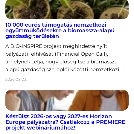
10 000 eurós támogatás nemzetközi
együttműködésekre a biomassza-alapú
gazdaság területén
A BIO-INSPIRE projekt meghirdette nyílt
pályázati felhívását (Financial Open Call),
amelynek célja, hogy elősegítse a biomassza-
alapú gazdaság szereplői közötti nemzetközi …
2026.08.03.
Készülsz 2026-os vagy 2027-es Horizon
Europe pályázatra? Csatlakozz a PREMIERE
projekt webináriumához!