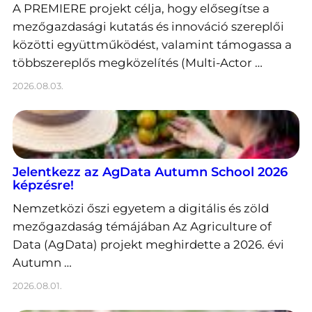
A PREMIERE projekt célja, hogy elősegítse a
mezőgazdasági kutatás és innováció szereplői
közötti együttműködést, valamint támogassa a
többszereplős megközelítés (Multi-Actor …
2026.08.03.
Jelentkezz az AgData Autumn School 2026
képzésre!
Nemzetközi őszi egyetem a digitális és zöld
mezőgazdaság témájában Az Agriculture of
Data (AgData) projekt meghirdette a 2026. évi
Autumn …
2026.08.01.