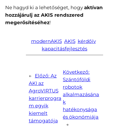
Ne hagyd ki a lehetőséget, hogy
aktívan
hozzájárulj az AKIS rendszered
megerősítéséhez
!
modernAKIS
AKIS
kérdőív
kapacitásfejlesztés
Következő:
←
Előző:
Az
Szántóföldi
AKI az
robotok
AgroVIRTUS
alkalmazásána
karrierprogra
k
m egyik
hatékonysága
kiemelt
és ökonómiája
támogatója
→