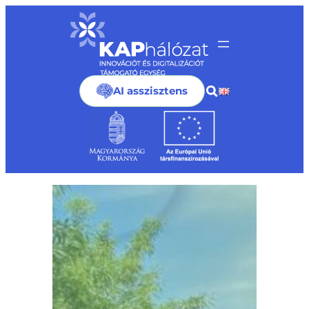
Ugrás
a
tartalomhoz
AI asszisztens