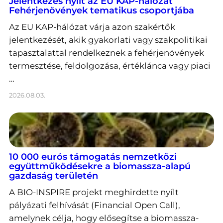
Jelentkezés nyílt az EU KAP-hálózat
Fehérjenövények tematikus csoportjába
Az EU KAP-hálózat várja azon szakértők
jelentkezését, akik gyakorlati vagy szakpolitikai
tapasztalattal rendelkeznek a fehérjenövények
termesztése, feldolgozása, értéklánca vagy piaci
…
2026.08.03.
10 000 eurós támogatás nemzetközi
együttműködésekre a biomassza-alapú
gazdaság területén
A BIO-INSPIRE projekt meghirdette nyílt
pályázati felhívását (Financial Open Call),
amelynek célja, hogy elősegítse a biomassza-