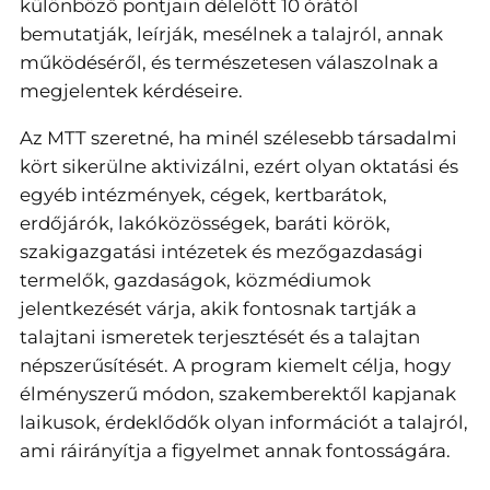
különböző pontjain délelőtt 10 órától
bemutatják, leírják, mesélnek a talajról, annak
működéséről, és természetesen válaszolnak a
megjelentek kérdéseire.
Az MTT szeretné, ha minél szélesebb társadalmi
kört sikerülne aktivizálni, ezért olyan oktatási és
egyéb intézmények, cégek, kertbarátok,
erdőjárók, lakóközösségek, baráti körök,
szakigazgatási intézetek és mezőgazdasági
termelők, gazdaságok, közmédiumok
jelentkezését várja, akik fontosnak tartják a
talajtani ismeretek terjesztését és a talajtan
népszerűsítését. A program kiemelt célja, hogy
élményszerű módon, szakemberektől kapjanak
laikusok, érdeklődők olyan információt a talajról,
ami ráirányítja a figyelmet annak fontosságára.