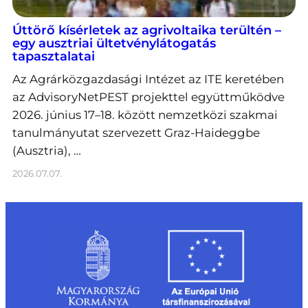
Úttörő kísérletek az agrivoltaika terültén –
egy ausztriai ültetvénylátogatás
tapasztalatai
Az Agrárközgazdasági Intézet az ITE keretében
az AdvisoryNetPEST projekttel együttműködve
2026. június 17–18. között nemzetközi szakmai
tanulmányutat szervezett Graz-Haideggbe
(Ausztria), …
2026.07.07.