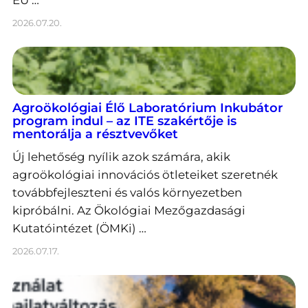
2026.07.20.
Agroökológiai Élő Laboratórium Inkubátor
program indul – az ITE szakértője is
mentorálja a résztvevőket
Új lehetőség nyílik azok számára, akik
agroökológiai innovációs ötleteiket szeretnék
továbbfejleszteni és valós környezetben
kipróbálni. Az Ökológiai Mezőgazdasági
Kutatóintézet (ÖMKi) …
2026.07.17.