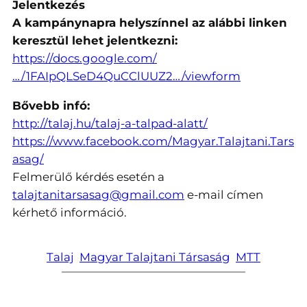
Jelentkezés
A kampánynapra helyszínnel az alábbi linken
keresztül lehet jelentkezni:
https://docs.google.com/
…/1FAIpQLSeD4QuCClUUZ2…/viewform
Bővebb infó:
http://talaj.hu/talaj-a-talpad-alatt/
https://www.facebook.com/Magyar.Talajtani.Tars
asag/
Felmerülő kérdés esetén a
talajtanitarsasag@gmail.com
e-mail címen
kérhető információ.
Talaj
Magyar Talajtani Társaság
MTT