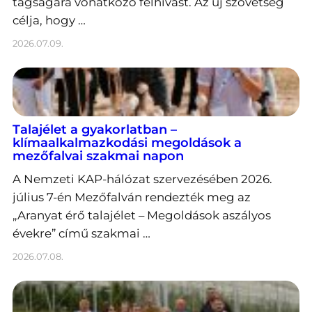
tagságára vonatkozó felhívást. Az új szövetség
célja, hogy …
2026.07.09.
Talajélet a gyakorlatban –
klímaalkalmazkodási megoldások a
mezőfalvai szakmai napon
A Nemzeti KAP-hálózat szervezésében 2026.
július 7-én Mezőfalván rendezték meg az
„Aranyat érő talajélet – Megoldások aszályos
évekre” című szakmai …
2026.07.08.