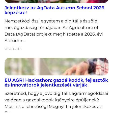
Jelentkezz az AgData Autumn School 2026
képzésre!
Nemzetközi őszi egyetem a digitális és zöld
mezőgazdaság témájában Az Agriculture of
Data (AgData) projekt meghirdette a 2026. évi
Autumn …
2026.08.01.
EU AGRI Hackathon: gazdálkodók, fejlesztők
és innovátorok jelentkezését várják
Szeretnéd, hogy a jövő digitális agrármegoldásai
valóban a gazdálkodók igényeire épüljenek?
Most itt a lehetőség! Megnyílt a jelentkezés az
EU …