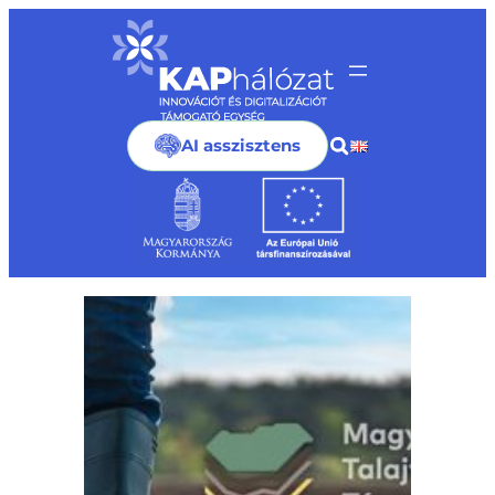
Ugrás
a
tartalomhoz
AI asszisztens