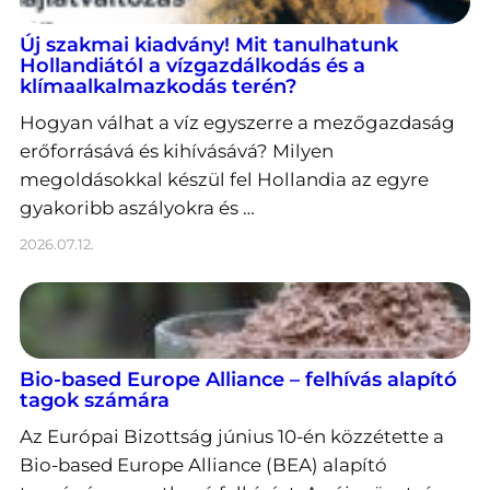
Új szakmai kiadvány! Mit tanulhatunk
Hollandiától a vízgazdálkodás és a
klímaalkalmazkodás terén?
Hogyan válhat a víz egyszerre a mezőgazdaság
erőforrásává és kihívásává? Milyen
megoldásokkal készül fel Hollandia az egyre
gyakoribb aszályokra és …
2026.07.12.
Bio-based Europe Alliance – felhívás alapító
tagok számára
Az Európai Bizottság június 10-én közzétette a
Bio-based Europe Alliance (BEA) alapító